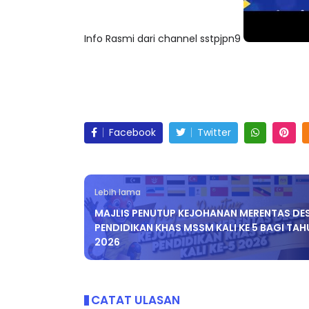
Info Rasmi dari channel sstpjpn9
Facebook
Twitter
Lebih lama
MAJLIS PENUTUP KEJOHANAN MERENTAS DE
PENDIDIKAN KHAS MSSM KALI KE 5 BAGI TA
2026