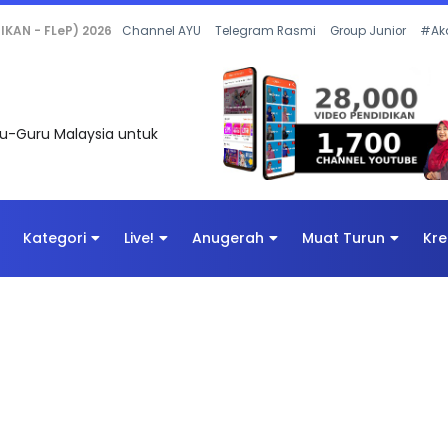
 OLEH CIKGU ANITA #ALLINONE #141 #...
Channel AYU
Telegram Rasmi
Group Junior
#Ak
uru-Guru Malaysia untuk
Kategori
Live!
Anugerah
Muat Turun
Kre