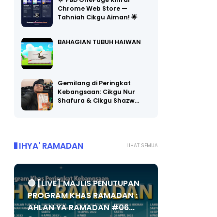
🌟 PBD OnePage Kini di
Chrome Web Store —
Tahniah Cikgu Aiman! 🌟
BAHAGIAN TUBUH HAIWAN
Gemilang di Peringkat
Kebangsaan: Cikgu Nur
Shafura & Cikgu Shazw…
IHYA' RAMADAN
LIHAT SEMUA
🔴 [LIVE] MAJLIS PENUTUPAN
PROGRAM KHAS RAMADAN :
AHLAN YA RAMADAN #06...