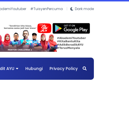
ademiYoutuber
#TuisyenPercuma
Dark mode
dit AYU
Hubungi
Privacy Policy