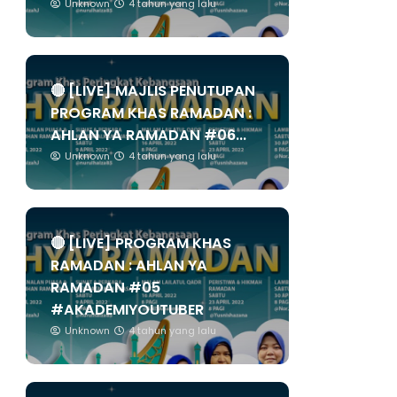
Unknown
4 tahun yang lalu
🔴 [LIVE] MAJLIS PENUTUPAN
PROGRAM KHAS RAMADAN :
AHLAN YA RAMADAN #06...
Unknown
4 tahun yang lalu
🔴 [LIVE] PROGRAM KHAS
RAMADAN : AHLAN YA
RAMADAN #05
#AKADEMIYOUTUBER
Unknown
4 tahun yang lalu