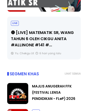
LIVE
Sejarah Tingkatan 4
🔴 [LIVE
Unknown
6 hari yang lalu
BEDAH TU
OLEH CIKG
Yu. Chekgu
SEGMEN KHAS
LIHAT SEMUA
MAJLIS ANUGERAH FFK
(FESTIVAL LENSA
PENDIDIKAN - FLeP) 2026