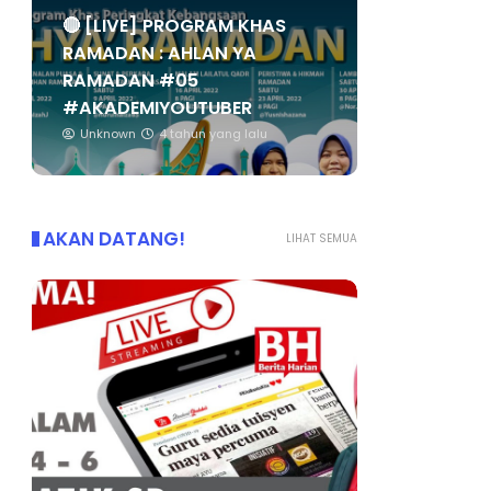
🔴 [LIVE] PROGRAM KHAS
RAMADAN : AHLAN YA
RAMADAN #05
#AKADEMIYOUTUBER
Unknown
4 tahun yang lalu
AKAN DATANG!
LIHAT SEMUA