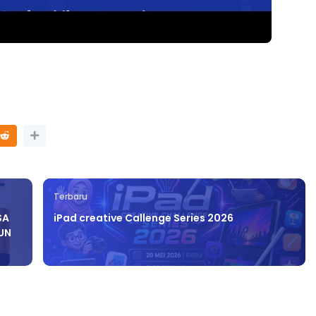
Terbaru
SA
iPad creative Callenge Series 2026
HUN