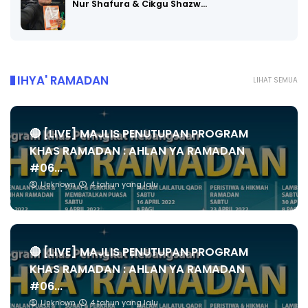
Nur Shafura & Cikgu Shazw…
IHYA' RAMADAN
LIHAT SEMUA
🔴 [LIVE] MAJLIS PENUTUPAN PROGRAM
KHAS RAMADAN : AHLAN YA RAMADAN
#06...
Unknown
4 tahun yang lalu
🔴 [LIVE] MAJLIS PENUTUPAN PROGRAM
KHAS RAMADAN : AHLAN YA RAMADAN
#06...
Unknown
4 tahun yang lalu