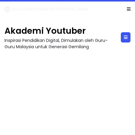
LIVE
🔴 [LIVE] MATEMATIK SR, WANG TAHUN 6 OLEH CIKGU ANITA #ALLINONE #141 #...
Akademi Youtuber
Inspirasi Pendidikan Digital, Dimulakan oleh Guru-
Guru Malaysia untuk Generasi Gemilang