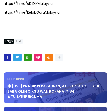
https://t.me/eDIDIKMalaysia
https://t.me/KelabGuruMalaysia
Tags
LIVE
Lebih lama
🔴 [LIVE] PRINSIP PERAKAUNAN, A++ KERTAS OBJEKTIF
BAB 8 OLEH CIKGU WAN ROHANA #184
#TUISYENPERCUMA