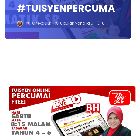
#TUISYENPERCUMA
Yu. Chekgu LK
6 bulan yang lalu
0