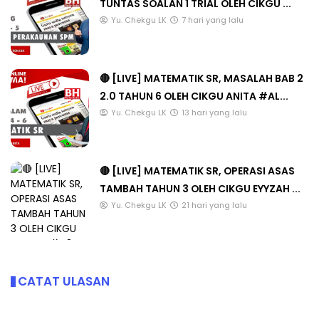
TUNTAS SOALAN 1 TRIAL OLEH CIKGU ...
Yu. Chekgu LK
7 hari yang lalu
🔴 [LIVE] MATEMATIK SR, MASALAH BAB 2
2.0 TAHUN 6 OLEH CIKGU ANITA #AL...
Yu. Chekgu LK
13 hari yang lalu
🔴 [LIVE] MATEMATIK SR, OPERASI ASAS
TAMBAH TAHUN 3 OLEH CIKGU EYYZAH ...
Yu. Chekgu LK
21 hari yang lalu
CATAT ULASAN