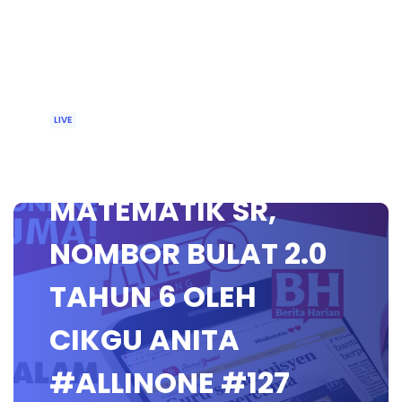
LIVE
🔴 [LIVE]
MATEMATIK SR,
NOMBOR BULAT 2.0
TAHUN 6 OLEH
CIKGU ANITA
#ALLINONE #127