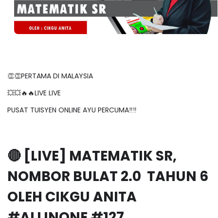
👏👏PERTAMA DI MALAYSIA
💥💥🔥🔥LIVE LIVE
PUSAT TUISYEN ONLINE AYU PERCUMA‼️‼️
🔴 [LIVE] MATEMATIK SR,
NOMBOR BULAT 2.0 TAHUN 6
OLEH CIKGU ANITA
#ALLINONE #127