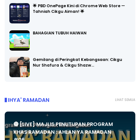
🌟 PBD OnePage Kini di Chrome Web Store —
Tahniah Cikgu Aiman! 🌟
BAHAGIAN TUBUH HAIWAN
Gemilang di Peringkat Kebangsaan: Cikgu
Nur Shafura & Cikgu Shazw…
IHYA' RAMADAN
LIHAT SEMUA
🔴 [LIVE] MAJLIS PENUTUPAN PROGRAM
KHAS RAMADAN : AHLAN YA RAMADAN
#06...