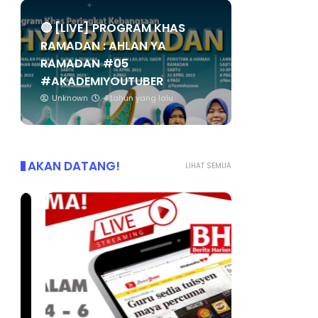
🔴 [LIVE] PROGRAM KHAS
RAMADAN : AHLAN YA
RAMADAN #05
#AKADEMIYOUTUBER
Unknown
4 tahun yang lalu
AKAN DATANG!
LIHAT SEMUA