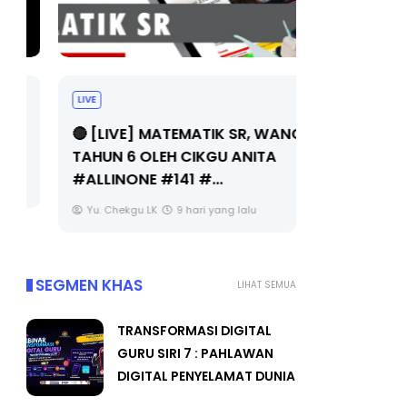
LIVE
Sejarah Ti
🔴 [LIVE] MATEMATIK SR, WANG
Unknown
TAHUN 6 OLEH CIKGU ANITA
#ALLINONE #141 #...
Yu. Chekgu LK
9 hari yang lalu
SEGMEN KHAS
LIHAT SEMUA
TRANSFORMASI DIGITAL
GURU SIRI 7 : PAHLAWAN
DIGITAL PENYELAMAT DUNIA