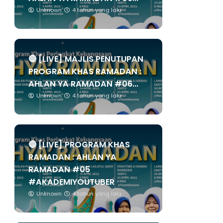
Unknown
4 tahun yang lalu
🔴 [LIVE] MAJLIS PENUTUPAN
PROGRAM KHAS RAMADAN :
AHLAN YA RAMADAN #06...
Unknown
4 tahun yang lalu
🔴 [LIVE] PROGRAM KHAS
RAMADAN : AHLAN YA
RAMADAN #05
#AKADEMIYOUTUBER
Unknown
4 tahun yang lalu