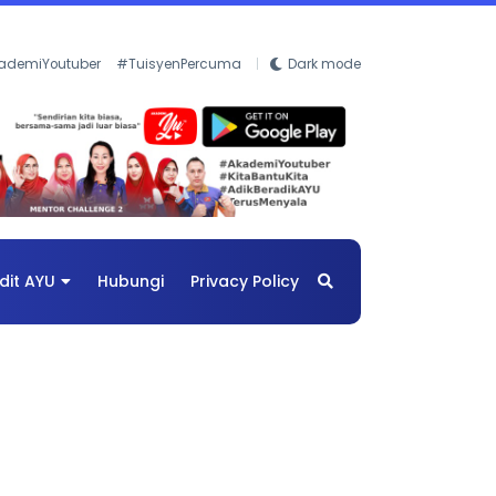
ademiYoutuber
#TuisyenPercuma
Dark mode
dit AYU
Hubungi
Privacy Policy