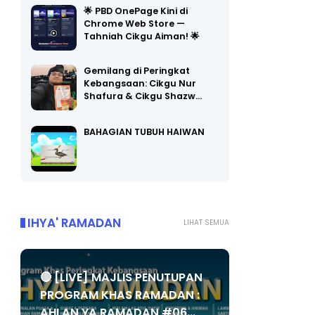
🌟 PBD OnePage Kini di
Chrome Web Store —
Tahniah Cikgu Aiman! 🌟
Gemilang di Peringkat
Kebangsaan: Cikgu Nur
Shafura & Cikgu Shazw…
BAHAGIAN TUBUH HAIWAN
IHYA' RAMADAN
LIHAT SEMUA
🔴 [LIVE] MAJLIS PENUTUPAN
PROGRAM KHAS RAMADAN :
AHLAN YA RAMADAN #06...