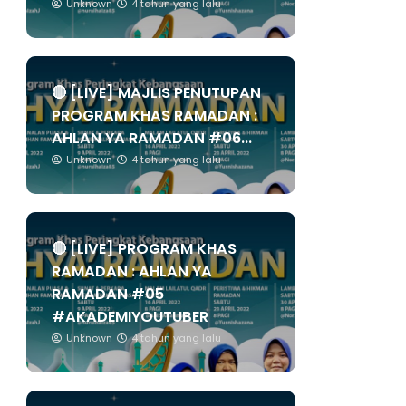
Unknown
4 tahun yang lalu
🔴 [LIVE] MAJLIS PENUTUPAN
PROGRAM KHAS RAMADAN :
AHLAN YA RAMADAN #06...
Unknown
4 tahun yang lalu
🔴 [LIVE] PROGRAM KHAS
RAMADAN : AHLAN YA
RAMADAN #05
#AKADEMIYOUTUBER
Unknown
4 tahun yang lalu