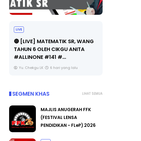
LIVE
Sejarah Tingkatan 4
🔴 [LIVE]
Unknown
6 hari yang lalu
BEDAH TU
OLEH CIKGU
Yu. Chekgu 
SEGMEN KHAS
LIHAT SEMUA
MAJLIS ANUGERAH FFK
(FESTIVAL LENSA
PENDIDIKAN - FLeP) 2026