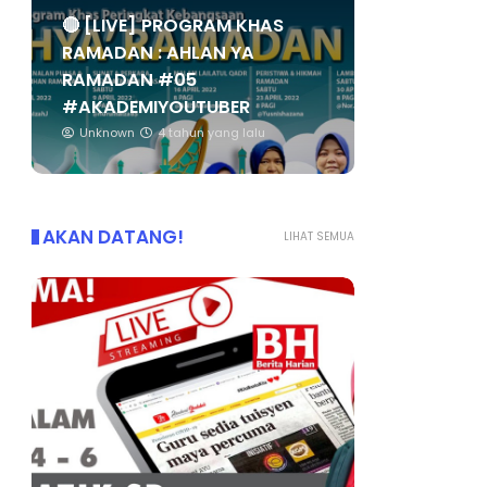
🔴 [LIVE] PROGRAM KHAS
RAMADAN : AHLAN YA
RAMADAN #05
#AKADEMIYOUTUBER
Unknown
4 tahun yang lalu
AKAN DATANG!
LIHAT SEMUA