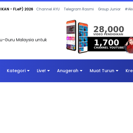
 OLEH CIKGU ANITA #ALLINONE #141 #...
Channel AYU
Telegram Rasmi
Group Junior
#Ak
uru-Guru Malaysia untuk
Kategori
Live!
Anugerah
Muat Turun
Kre