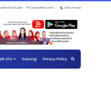
ademiYoutuber
#TuisyenPercuma
Dark mode
dit AYU
Hubungi
Privacy Policy