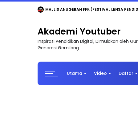
LIVE
🔴 [LIVE] MATEMATIK SR, WANG TAHUN 6
Akademi Youtuber
Inspirasi Pendidikan Digital, Dimulakan oleh G
Generasi Gemilang
Utama
Video
Daftar