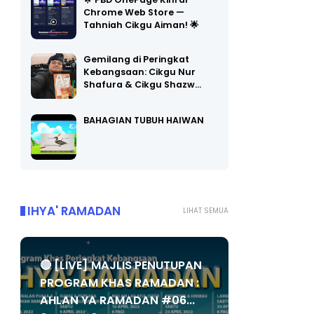
🌟 PBD OnePage Kini di
Chrome Web Store —
Tahniah Cikgu Aiman! 🌟
Gemilang di Peringkat
Kebangsaan: Cikgu Nur
Shafura & Cikgu Shazw…
BAHAGIAN TUBUH HAIWAN
IHYA' RAMADAN
LIHAT SEMUA
🔴 [LIVE] MAJLIS PENUTUPAN
PROGRAM KHAS RAMADAN :
AHLAN YA RAMADAN #06...