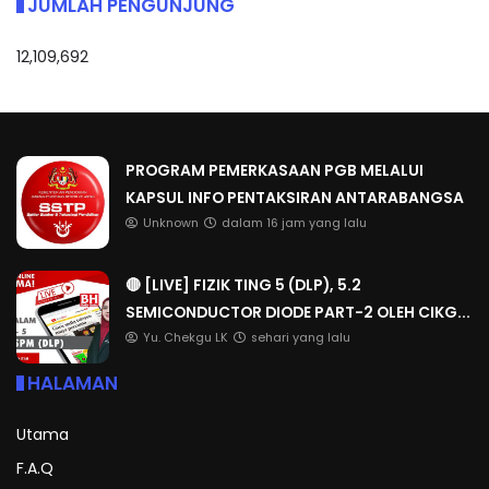
JUMLAH PENGUNJUNG
12,109,692
PROGRAM PEMERKASAAN PGB MELALUI
KAPSUL INFO PENTAKSIRAN ANTARABANGSA
Unknown
dalam 16 jam yang lalu
🔴 [LIVE] FIZIK TING 5 (DLP), 5.2
SEMICONDUCTOR DIODE PART-2 OLEH CIKG...
Yu. Chekgu LK
sehari yang lalu
HALAMAN
Utama
F.A.Q