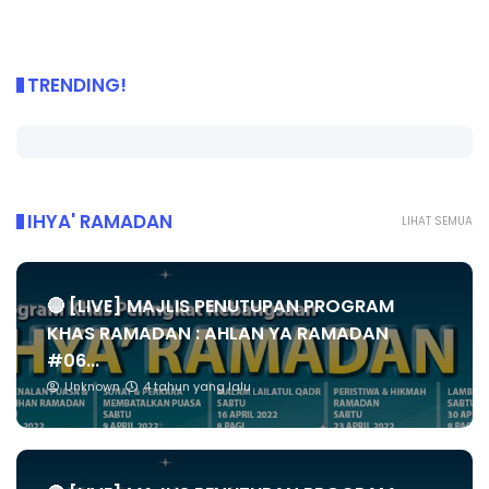
TRENDING!
IHYA' RAMADAN
LIHAT SEMUA
🔴 [LIVE] MAJLIS PENUTUPAN PROGRAM
KHAS RAMADAN : AHLAN YA RAMADAN
#06...
Unknown
4 tahun yang lalu