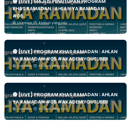
🔴 [LIVE] MAJLIS PENUTUPAN PROGRAM
KHAS RAMADAN : AHLAN YA RAMADAN
#06...
Unknown
4 tahun yang lalu
🔴 [LIVE] PROGRAM KHAS RAMADAN : AHLAN
YA RAMADAN #05 #AKADEMIYOUTUBER
Unknown
4 tahun yang lalu
🔴 [LIVE] PROGRAM KHAS RAMADAN : AHLAN
YA RAMADAN #05 #AKADEMIYOUTUBER
Unknown
4 tahun yang lalu