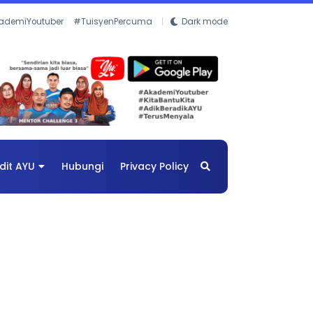
ademiYoutuber
#TuisyenPercuma
Dark mode
dit AYU
Hubungi
Privacy Policy