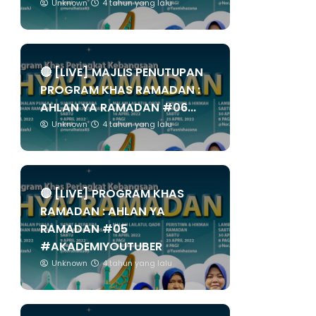
Unknown
4 tahun yang lalu
🔴 [LIVE] MAJLIS PENUTUPAN
PROGRAM KHAS RAMADAN :
AHLAN YA RAMADAN #06...
Unknown
4 tahun yang lalu
🔴 [LIVE] PROGRAM KHAS
RAMADAN : AHLAN YA
RAMADAN #05
#AKADEMIYOUTUBER
Unknown
4 tahun yang lalu