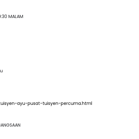
 9:30 MALAM
nu
tuisyen-ayu-pusat-tuisyen-percuma.html
KEBANGSAAN