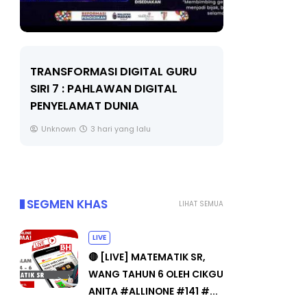
LIVE
MAJLIS ANUGERAH FFK
(FESTIVAL LENSA PENDIDIKAN -
🔴 [LIVE]
FLeP) 2026
TAHUN 6 O
#ALLINONE
Unknown
4 hari yang lalu
Yu. Chekgu 
SEGMEN KHAS
LIHAT SEMUA
LIVE
🔴 [LIVE] MATEMATIK SR,
WANG TAHUN 6 OLEH CIKGU
ANITA #ALLINONE #141 #...