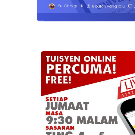
Yu. Chekgu LK
8 bulan yang lalu