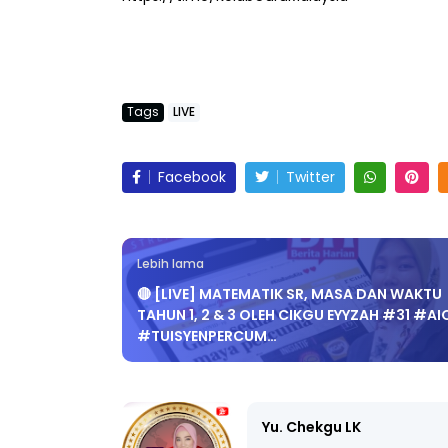
https://t.me/KelabGuruMalaysia
Tags
LIVE
Facebook
Twitter
Lebih lama
🔴 [LIVE] MATEMATIK SR, MASA DAN WAKTU
TAHUN 1, 2 & 3 OLEH CIKGU EYYZAH #31 #AI
#TUISYENPERCUM…
Yu. Chekgu LK