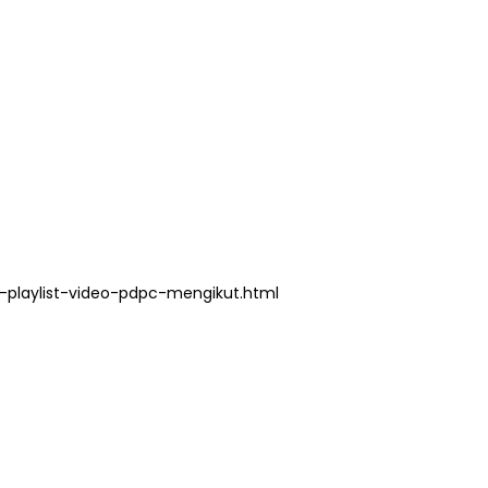
TRANSFORMASI DIGITAL GURU
SIRI 7 : PAHLAWAN DIGITAL
P PERAKAUNAN,
PENYELAMAT DUNIA
ALAN 1 TRIAL
Unknown
3 hari yang lalu
ri yang lalu
playlist-video-pdpc-mengikut.html