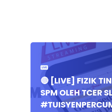
LIVE
🔴 [LIVE] FIZIK T
SPM OLEH TCER S
#TUISYENPERCU