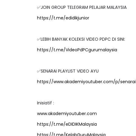
✅JOIN GROUP TELEGRAM PELAJAR MALAYSIA
https://t.me/edidikjunior
LIVE
ejarah Tingkatan 4
✅LEBIH BANYAK KOLEKSI VIDEO PDPC DI SINI:
🔴 [LIVE] PRINSI
Unknown
6 hari yang lalu
BEDAH TUNTAS SO
https://t.me/VideoPdPCgurumalaysia
OLEH CIKGU ...
Yu. Chekgu LK
7 ha
✅SENARAI PLAYLIST VIDEO AYU
https://www.akademiyoutuber.com/p/senarai-
Inisiatif :
www.akademiyoutuber.com
https://t.me/eDIDIKMalaysia