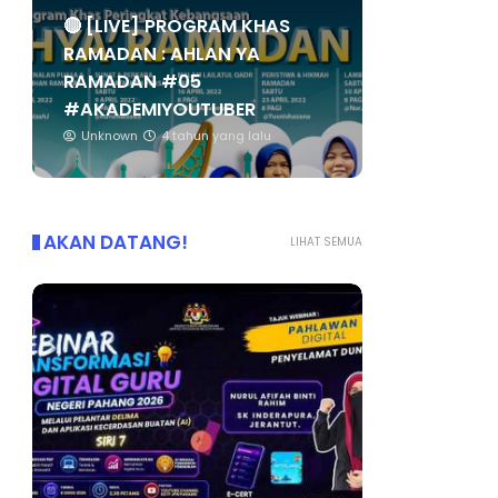
🔴 [LIVE] PROGRAM KHAS
RAMADAN : AHLAN YA
RAMADAN #05
#AKADEMIYOUTUBER
Unknown
4 tahun yang lalu
AKAN DATANG!
LIHAT SEMUA