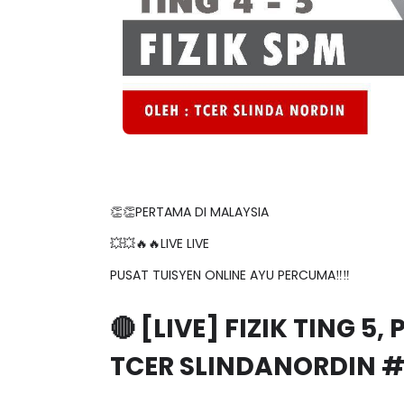
👏👏PERTAMA DI MALAYSIA
💥💥🔥🔥LIVE LIVE
PUSAT TUISYEN ONLINE AYU PERCUMA‼️‼️
🔴 [LIVE] FIZIK TING 
TCER SLINDANORDIN 