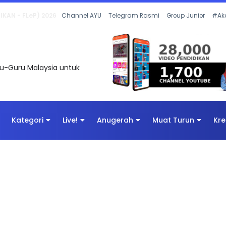
 OLEH CIKGU ANITA #ALLINONE #141 #...
Channel AYU
Telegram Rasmi
Group Junior
#Ak
uru-Guru Malaysia untuk
Kategori
Live!
Anugerah
Muat Turun
Kre