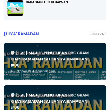
BAHAGIAN TUBUH HAIWAN
IHYA' RAMADAN
LIHAT SEMUA
🔴 [LIVE] MAJLIS PENUTUPAN PROGRAM
KHAS RAMADAN : AHLAN YA RAMADAN
#06...
Unknown
4 tahun yang lalu
🔴 [LIVE] MAJLIS PENUTUPAN PROGRAM
KHAS RAMADAN : AHLAN YA RAMADAN
#06...