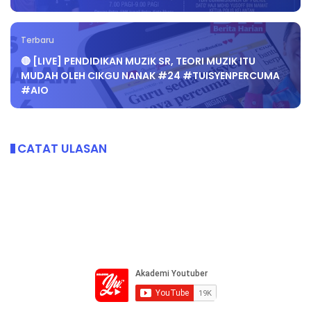
Terbaru
🔴 [LIVE] PENDIDIKAN MUZIK SR, TEORI MUZIK ITU
MUDAH OLEH CIKGU NANAK #24 #TUISYENPERCUMA
#AIO
CATAT ULASAN