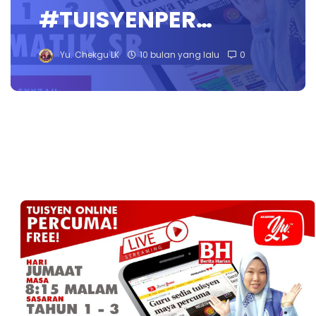
#TUISYENPER…
Yu. Chekgu LK
10 bulan yang lalu
0