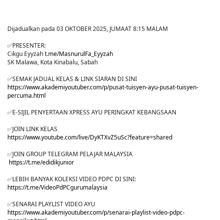
Dijadualkan pada 03 OKTOBER 2025, JUMAAT 8:15 MALAM
✅PRESENTER:
Cikgu Eyyzah
t.me/MasnurulFa_Eyyzah
SK Malawa, Kota Kinabalu, Sabah
✅SEMAK JADUAL KELAS & LINK SIARAN DI SINI
https://www.akademiyoutuber.com/p/pusat-tuisyen-ayu-pusat-tuisyen-
percuma.html
✅E-SIJIL PENYERTAAN XPRESS AYU PERINGKAT KEBANGSAAN
✅JOIN LINK KELAS
https://www.youtube.com/live/DyKTXvZ5uSc?feature=shared
✅JOIN GROUP TELEGRAM PELAJAR MALAYSIA
https://t.me/edidikjunior
✅LEBIH BANYAK KOLEKSI VIDEO PDPC DI SINI:
https://t.me/VideoPdPCgurumalaysia
✅SENARAI PLAYLIST VIDEO AYU
https://www.akademiyoutuber.com/p/senarai-playlist-video-pdpc-