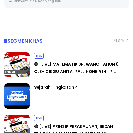
SOALAN 1 TRIAL OLEH CIKGU ...
Yu. Chekgu LK
6 hari yang lalu
SEGMEN KHAS
LIHAT SEMUA
LIVE
🔴 [LIVE] MATEMATIK SR, WANG TAHUN 6
OLEH CIKGU ANITA #ALLINONE #141 #...
Sejarah Tingkatan 4
LIVE
🔴 [LIVE] PRINSIP PERAKAUNAN, BEDAH