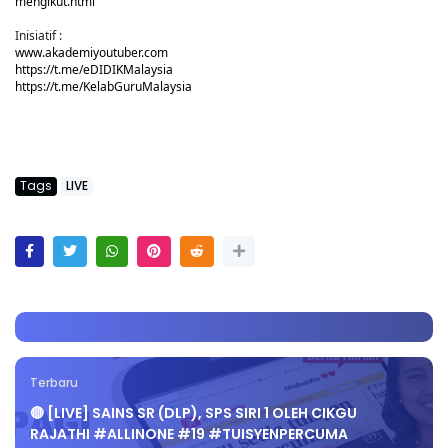
mengikut.html
Inisiatif :
www.akademiyoutuber.com
https://t.me/eDIDIKMalaysia
https://t.me/KelabGuruMalaysia
Tags
LIVE
Terbaru
🔴 [LIVE] SAINS SR (DLP), SPS SIRI 1 OLEH CIKGU
RAJATHI #ALLINONE #19 #TUISYENPERCUMA