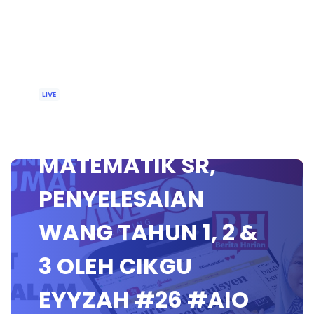
LIVE
🔴 [LIVE]
MATEMATIK SR,
PENYELESAIAN
WANG TAHUN 1, 2 &
3 OLEH CIKGU
EYYZAH #26 #AIO