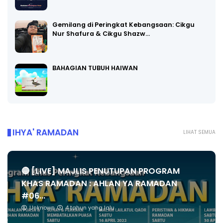
Gemilang di Peringkat Kebangsaan: Cikgu
Nur Shafura & Cikgu Shazw…
BAHAGIAN TUBUH HAIWAN
IHYA' RAMADAN
LIHAT SEMUA
🔴 [LIVE] MAJLIS PENUTUPAN PROGRAM
KHAS RAMADAN : AHLAN YA RAMADAN
#06...
Unknown
4 tahun yang lalu