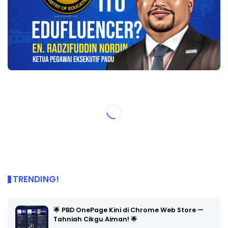
TRENDING!
🌟 PBD OnePage Kini di Chrome Web Store —
Tahniah Cikgu Aiman! 🌟