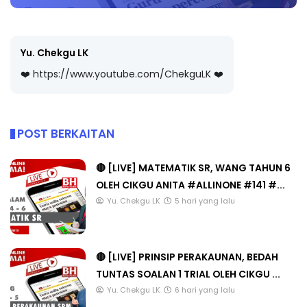
Yu. Chekgu LK
❤️ https://www.youtube.com/ChekguLK ❤️
POST BERKAITAN
🔴 [LIVE] MATEMATIK SR, WANG TAHUN 6
OLEH CIKGU ANITA #ALLINONE #141 #...
Yu. Chekgu LK
5 hari yang lalu
🔴 [LIVE] PRINSIP PERAKAUNAN, BEDAH
TUNTAS SOALAN 1 TRIAL OLEH CIKGU ...
Yu. Chekgu LK
6 hari yang lalu