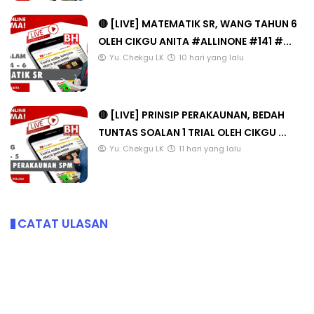
🔴 [LIVE] MATEMATIK SR, WANG TAHUN 6
OLEH CIKGU ANITA #ALLINONE #141 #...
Yu. Chekgu LK
10 hari yang lalu
🔴 [LIVE] PRINSIP PERAKAUNAN, BEDAH
TUNTAS SOALAN 1 TRIAL OLEH CIKGU ...
Yu. Chekgu LK
11 hari yang lalu
CATAT ULASAN