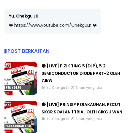
Yu. Chekgu LK
❤️ https://www.youtube.com/ChekguLK ❤️
POST BERKAITAN
🔴 [LIVE] FIZIK TING 5 (DLP), 5.2
SEMICONDUCTOR DIODE PART-2 OLEH
CIKG...
Yu. Chekgu LK
3 hari yang lalu
🔴 [LIVE] PRINSIP PERAKAUNAN, PECUT
SKOR SOALAN 1 TRIAL OLEH CIKGU WAN...
Yu. Chekgu LK
3 hari yang lalu