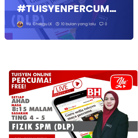
#TUISYENPERCUM…
Yu. Chekgu LK
10 bulan yang lalu
0