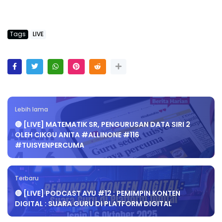
Tags
LIVE
Lebih lama
🔴 [LIVE] MATEMATIK SR, PENGURUSAN DATA SIRI 2
OLEH CIKGU ANITA #ALLINONE #116
#TUISYENPERCUMA
Terbaru
🔴 [LIVE] PODCAST AYU #12 : PEMIMPIN KONTEN
DIGITAL : SUARA GURU DI PLATFORM DIGITAL