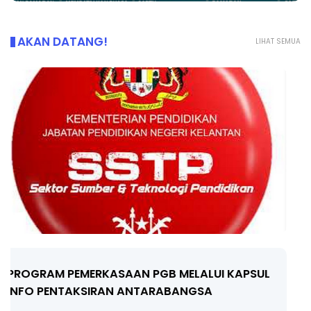
AKAN DATANG!
LIHAT SEMUA
LIVE
🔴 [LIVE] FIZIK TING 5 (DLP), 5.2
SEMICONDUCTOR DIODE PART-2 OLEH CIKG...