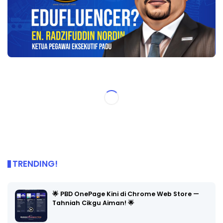
TRENDING!
🌟 PBD OnePage Kini di Chrome Web Store —
Tahniah Cikgu Aiman! 🌟