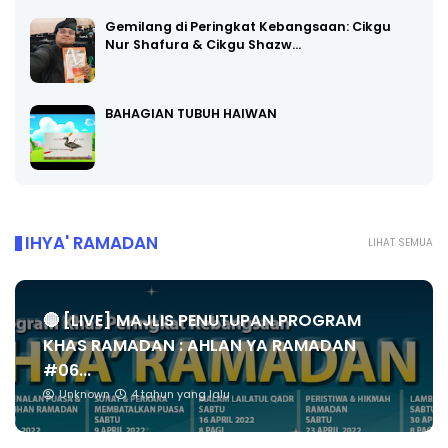
Gemilang di Peringkat Kebangsaan: Cikgu
Nur Shafura & Cikgu Shazw…
BAHAGIAN TUBUH HAIWAN
IHYA' RAMADAN
LIHAT SEMUA
🔴 [LIVE] MAJLIS PENUTUPAN PROGRAM
KHAS RAMADAN : AHLAN YA RAMADAN
#06...
Unknown
4 tahun yang lalu