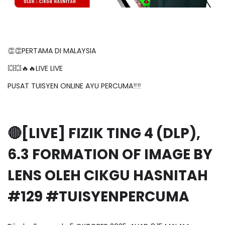
👏👏PERTAMA DI MALAYSIA
💥💥🔥🔥LIVE LIVE
PUSAT TUISYEN ONLINE AYU PERCUMA‼️‼️
🔴[LIVE] FIZIK TING 4 (DLP),
6.3 FORMATION OF IMAGE BY
LENS OLEH CIKGU HASNITAH
#129 #TUISYENPERCUMA