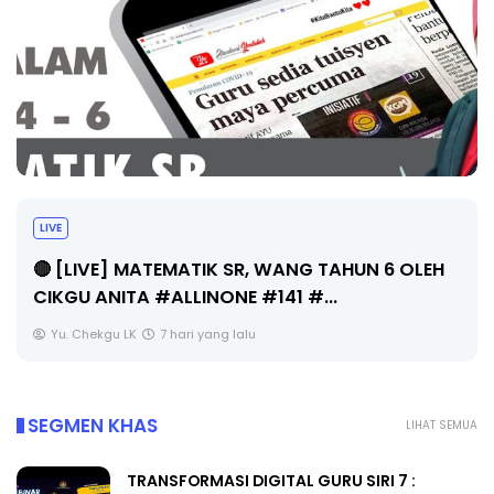
LIVE
🔴 [LIVE] MATEMATIK SR, WANG TAHUN 6 OLEH
CIKGU ANITA #ALLINONE #141 #...
Yu. Chekgu LK
7 hari yang lalu
SEGMEN KHAS
LIHAT SEMUA
TRANSFORMASI DIGITAL GURU SIRI 7 :