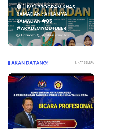
🔴 [LIVE] PROGRAM KHAS
RAMADAN : AHLAN YA
RAMADAN #05
#AKADEMIYOUTUBER
Unknown
4 tahun yang lalu
AKAN DATANG!
LIHAT SEMUA