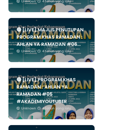
Unknown
4 tahun yang lalu
🔴 [LIVE] MAJLIS PENUTUPAN
PROGRAM KHAS RAMADAN :
AHLAN YA RAMADAN #06...
Unknown
4 tahun yang lalu
🔴 [LIVE] PROGRAM KHAS
RAMADAN : AHLAN YA
RAMADAN #05
#AKADEMIYOUTUBER
Unknown
4 tahun yang lalu