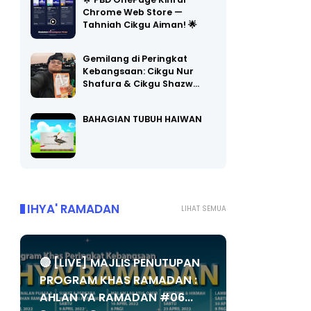
Chrome Web Store —
Tahniah Cikgu Aiman! 🌟
Gemilang di Peringkat
Kebangsaan: Cikgu Nur
Shafura & Cikgu Shazw…
BAHAGIAN TUBUH HAIWAN
IHYA' RAMADAN
LIHAT SEMUA
🔴 [LIVE] MAJLIS PENUTUPAN
PROGRAM KHAS RAMADAN :
AHLAN YA RAMADAN #06...