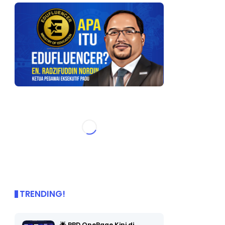
TRENDING!
🌟 PBD OnePage Kini di