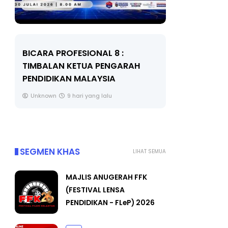
BICARA PROFESIONAL 8 :
BICARA K
TIMBALAN KETUA PENGARAH
MAKANAN 
PENDIDIKAN MALAYSIA
BERKUALITI
Unknown
9 hari yang lalu
Unknown
SEGMEN KHAS
LIHAT SEMUA
MAJLIS ANUGERAH FFK
(FESTIVAL LENSA
PENDIDIKAN - FLeP) 2026