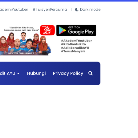
ademiYoutuber
#TuisyenPercuma
Dark mode
dit AYU
Hubungi
Privacy Policy