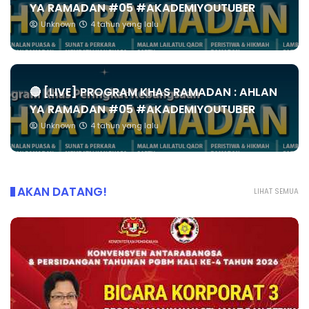
YA RAMADAN #05 #AKADEMIYOUTUBER
Unknown
4 tahun yang lalu
🔴 [LIVE] PROGRAM KHAS RAMADAN : AHLAN
YA RAMADAN #05 #AKADEMIYOUTUBER
Unknown
4 tahun yang lalu
AKAN DATANG!
LIHAT SEMUA