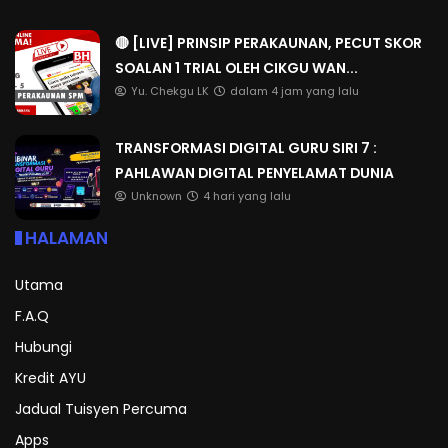
🔴 [LIVE] PRINSIP PERAKAUNAN, PECUT SKOR
SOALAN 1 TRIAL OLEH CIKGU WAN...
Yu. Chekgu LK
dalam 4 jam yang lalu
TRANSFORMASI DIGITAL GURU SIRI 7 :
PAHLAWAN DIGITAL PENYELAMAT DUNIA
Unknown
4 hari yang lalu
HALAMAN
Utama
F.A.Q
Hubungi
Kredit AYU
Jadual Tuisyen Percuma
Apps