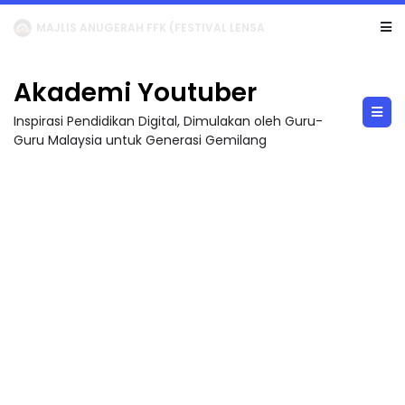
LIVE
🔴 [LIVE] MATEMATIK SR, WANG TAHUN 6 OLEH CIKGU ANITA #ALLINONE #141 #...
Akademi Youtuber
Inspirasi Pendidikan Digital, Dimulakan oleh Guru-
Guru Malaysia untuk Generasi Gemilang