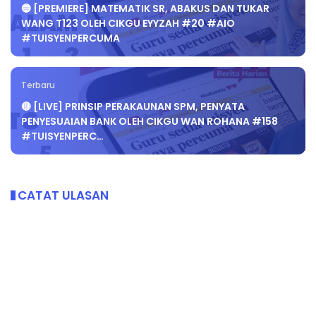
🔵 [PREMIERE] MATEMATIK SR, ABAKUS DAN TUKAR
WANG T123 OLEH CIKGU EYYZAH #20 #AIO
#TUISYENPERCUMA
Terbaru
🔴 [LIVE] PRINSIP PERAKAUNAN SPM, PENYATA
PENYESUAIAN BANK OLEH CIKGU WAN ROHANA #158
#TUISYENPERC…
CATAT ULASAN