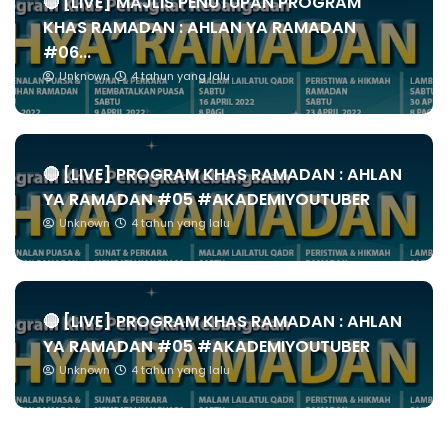
🔴 [LIVE] MAJLIS PENUTUPAN PROGRAM
KHAS RAMADAN : AHLAN YA RAMADAN
#06...
Unknown
4 tahun yang lalu
🔴 [LIVE] PROGRAM KHAS RAMADAN : AHLAN
YA RAMADAN #05 #AKADEMIYOUTUBER
Unknown
4 tahun yang lalu
🔴 [LIVE] PROGRAM KHAS RAMADAN : AHLAN
YA RAMADAN #05 #AKADEMIYOUTUBER
Unknown
4 tahun yang lalu