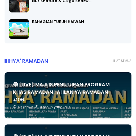
Nur Shafura & Cikgu Shazw…
BAHAGIAN TUBUH HAIWAN
IHYA' RAMADAN
LIHAT SEMUA
🔴 [LIVE] MAJLIS PENUTUPAN PROGRAM
KHAS RAMADAN : AHLAN YA RAMADAN
#06...
Unknown
4 tahun yang lalu