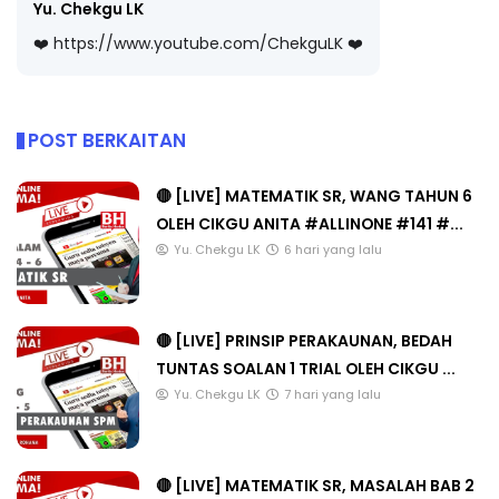
Yu. Chekgu LK
❤️ https://www.youtube.com/ChekguLK ❤️
POST BERKAITAN
🔴 [LIVE] MATEMATIK SR, WANG TAHUN 6
OLEH CIKGU ANITA #ALLINONE #141 #...
Yu. Chekgu LK
6 hari yang lalu
🔴 [LIVE] PRINSIP PERAKAUNAN, BEDAH
TUNTAS SOALAN 1 TRIAL OLEH CIKGU ...
Yu. Chekgu LK
7 hari yang lalu
🔴 [LIVE] MATEMATIK SR, MASALAH BAB 2