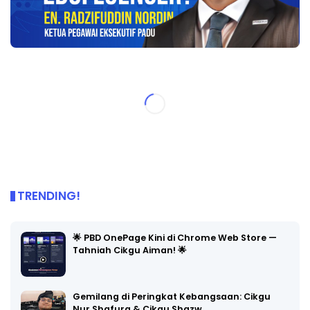
TRENDING!
🌟 PBD OnePage Kini di Chrome Web Store —
Tahniah Cikgu Aiman! 🌟
Gemilang di Peringkat Kebangsaan: Cikgu
Nur Shafura & Cikgu Shazw…