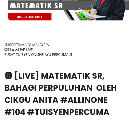
👏👏PERTAMA DI MALAYSIA
💥💥🔥🔥LIVE LIVE
PUSAT TUISYEN ONLINE AYU PERCUMA‼️‼️
🔴 [LIVE] MATEMATIK SR,
BAHAGI PERPULUHAN OLEH
CIKGU ANITA #ALLINONE
#104 #TUISYENPERCUMA