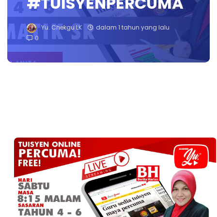
#TUISYENPERCUMA
Yu. Chekgu LK
dalam 1 tahun yang lalu
0