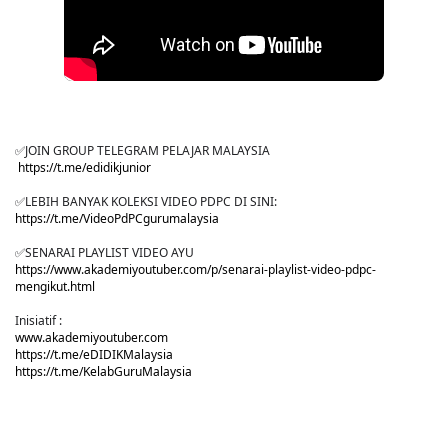
✅JOIN GROUP TELEGRAM PELAJAR MALAYSIA
https://t.me/edidikjunior
✅LEBIH BANYAK KOLEKSI VIDEO PDPC DI SINI:
https://t.me/VideoPdPCgurumalaysia
✅SENARAI PLAYLIST VIDEO AYU
https://www.akademiyoutuber.com/p/senarai-playlist-video-pdpc-
mengikut.html
Inisiatif :
www.akademiyoutuber.com
https://t.me/eDIDIKMalaysia
https://t.me/KelabGuruMalaysia