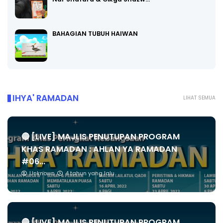
BAHAGIAN TUBUH HAIWAN
IHYA' RAMADAN
LIHAT SEMUA
🔴 [LIVE] MAJLIS PENUTUPAN PROGRAM
KHAS RAMADAN : AHLAN YA RAMADAN
#06...
Unknown
4 tahun yang lalu
🔴 [LIVE] MAJLIS PENUTUPAN PROGRAM