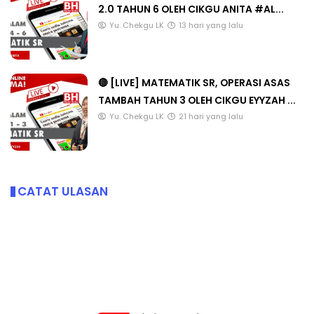
2.0 TAHUN 6 OLEH CIKGU ANITA #AL...
Yu. Chekgu LK
13 hari yang lalu
🔴 [LIVE] MATEMATIK SR, OPERASI ASAS
TAMBAH TAHUN 3 OLEH CIKGU EYYZAH ...
Yu. Chekgu LK
21 hari yang lalu
CATAT ULASAN