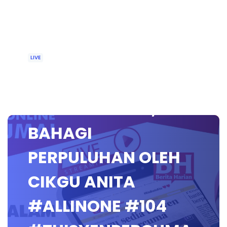
LIVE
🔴 [LIVE]
MATEMATIK SR,
BAHAGI
PERPULUHAN OLEH
CIKGU ANITA
#ALLINONE #104