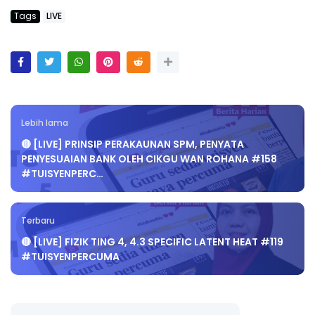
Tags
LIVE
Lebih lama
🔴 [LIVE] PRINSIP PERAKAUNAN SPM, PENYATA
PENYESUAIAN BANK OLEH CIKGU WAN ROHANA #158
#TUISYENPERC…
Terbaru
🔴 [LIVE] FIZIK TING 4, 4.3 SPECIFIC LATENT HEAT #119
#TUISYENPERCUMA