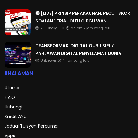
🔴 [LIVE] PRINSIP PERAKAUNAN, PECUT SKOR
SOALAN 1 TRIAL OLEH CIKGU WAN...
Yu. Chekgu LK
dalam 7 jam yang lalu
TRANSFORMASI DIGITAL GURU SIRI 7 :
PAHLAWAN DIGITAL PENYELAMAT DUNIA
Unknown
4 hari yang lalu
HALAMAN
Utama
F.A.Q
Hubungi
Kredit AYU
Jadual Tuisyen Percuma
Apps