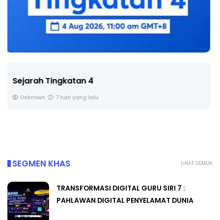
LIVE
🔴 [LIVE] PRINSIP PERAKAUNAN, BEDAH TUNTAS
SOALAN 1 TRIAL OLEH CIKGU ...
Yu. Chekgu LK
8 hari yang lalu
SEGMEN KHAS
LIHAT SEMUA
TRANSFORMASI DIGITAL GURU SIRI 7 :
PAHLAWAN DIGITAL PENYELAMAT DUNIA