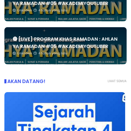
YA RAMADAN #05 #AKADEMIYOUTUBER
Unknown
4 tahun yang lalu
🔴 [LIVE] PROGRAM KHAS RAMADAN : AHLAN
YA RAMADAN #05 #AKADEMIYOUTUBER
Unknown
4 tahun yang lalu
AKAN DATANG!
LIHAT SEMUA