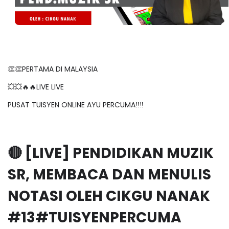
👏👏PERTAMA DI MALAYSIA
💥💥🔥🔥LIVE LIVE
PUSAT TUISYEN ONLINE AYU PERCUMA‼️‼️
🔴 [LIVE] PENDIDIKAN MUZIK
SR, MEMBACA DAN MENULIS
NOTASI OLEH CIKGU NANAK
#13#TUISYENPERCUMA