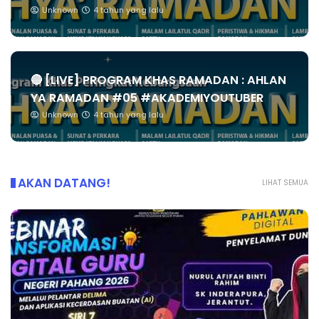
Unknown
4 tahun yang lalu
🔴 [LIVE] PROGRAM KHAS RAMADAN : AHLAN
YA RAMADAN #05 #AKADEMIYOUTUBER
Unknown
4 tahun yang lalu
AKAN DATANG!
LIHAT SEMUA