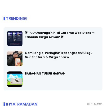
TRENDING!
🌟 PBD OnePage Kini di Chrome Web Store —
Tahniah Cikgu Aiman! 🌟
Gemilang di Peringkat Kebangsaan: Cikgu
Nur Shafura & Cikgu Shazw…
BAHAGIAN TUBUH HAIWAN
IHYA' RAMADAN
LIHAT SEMUA