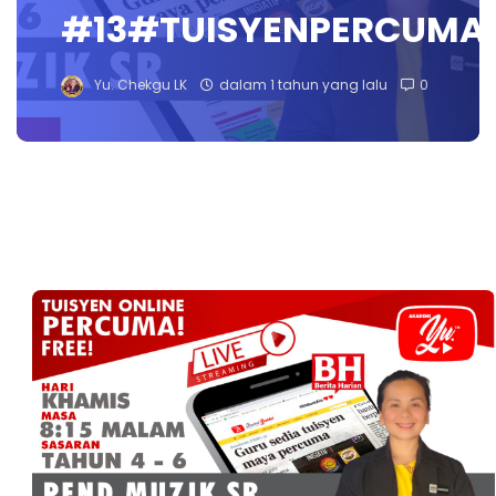
#13#TUISYENPERCUMA
Yu. Chekgu LK
dalam 1 tahun yang lalu
0