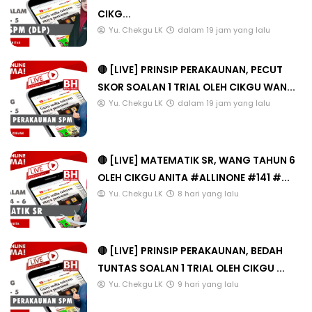
CIKG...
Yu. Chekgu LK
dalam 19 jam yang lalu
🔴 [LIVE] PRINSIP PERAKAUNAN, PECUT
SKOR SOALAN 1 TRIAL OLEH CIKGU WAN...
Yu. Chekgu LK
dalam 19 jam yang lalu
🔴 [LIVE] MATEMATIK SR, WANG TAHUN 6
OLEH CIKGU ANITA #ALLINONE #141 #...
Yu. Chekgu LK
8 hari yang lalu
🔴 [LIVE] PRINSIP PERAKAUNAN, BEDAH
TUNTAS SOALAN 1 TRIAL OLEH CIKGU ...
Yu. Chekgu LK
9 hari yang lalu