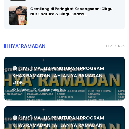
Gemilang di Peringkat Kebangsaan: Cikgu
Nur Shafura & Cikgu Shazw…
IHYA' RAMADAN
LIHAT SEMUA
🔴 [LIVE] MAJLIS PENUTUPAN PROGRAM
KHAS RAMADAN : AHLAN YA RAMADAN
#06...
Unknown
4 tahun yang lalu
🔴 [LIVE] MAJLIS PENUTUPAN PROGRAM
KHAS RAMADAN : AHLAN YA RAMADAN