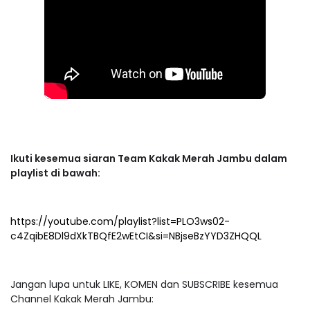
Ikuti kesemua siaran Team Kakak Merah Jambu dalam
playlist di bawah:
https://youtube.com/playlist?list=PLO3ws02-
c4ZqibE8Dl9dXkTBQfE2wEtCI&si=NBjseBzYYD3ZHQQL
Jangan lupa untuk LIKE, KOMEN dan SUBSCRIBE kesemua
Channel Kakak Merah Jambu: