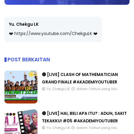
Yu. Chekgu LK
❤️ https://www.youtube.com/ChekguLK ❤️
POST BERKAITAN
🔴 [LIVE] CLASH OF MATHEMATICIAN
GRAND FINALE #AKADEMIYOUTUBER
Yu. Chekgu LK
dalam 1 tahun yang lalu
🔴 [LIVE] HAI, BELI APA ITU? : ADUH, SAKIT
TEKAKKU! #05 #AKADEMIYOUTUBER
Yu. Chekgu LK
dalam 1 tahun yang lalu