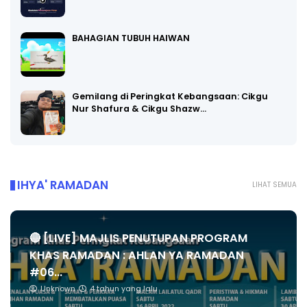
BAHAGIAN TUBUH HAIWAN
Gemilang di Peringkat Kebangsaan: Cikgu
Nur Shafura & Cikgu Shazw…
IHYA' RAMADAN
LIHAT SEMUA
🔴 [LIVE] MAJLIS PENUTUPAN PROGRAM
KHAS RAMADAN : AHLAN YA RAMADAN
#06...
Unknown
4 tahun yang lalu