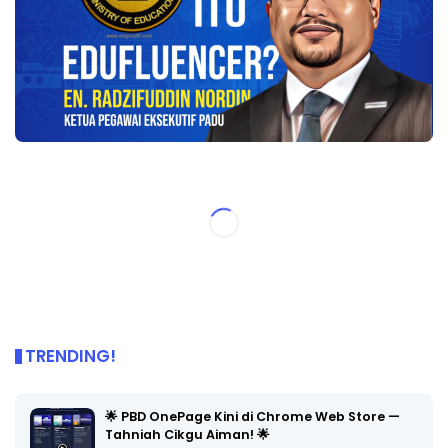
TRENDING!
🌟 PBD OnePage Kini di Chrome Web Store —
Tahniah Cikgu Aiman! 🌟