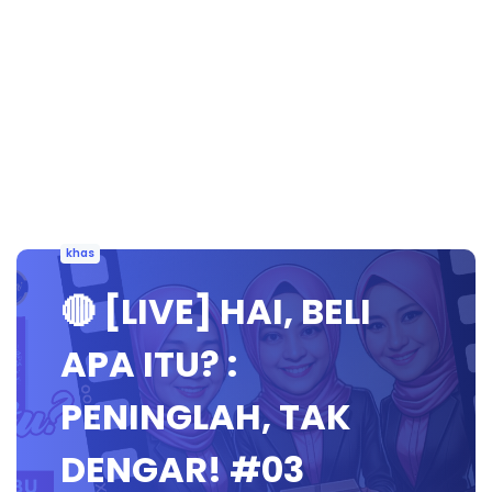
khas
🔴 [LIVE] HAI, BELI
APA ITU? :
PENINGLAH, TAK
DENGAR! #03