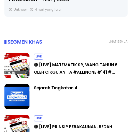
🔴 [LIVE] MATEMATIK SR, WANG TAHUN 6 OL
CIKGU ANITA #ALLINONE #141 #...
Yu. Chekgu LK
6 hari yang lalu
SEGMEN KHAS
LIHAT SEMUA
LIVE
🔴 [LIVE] MATEMATIK SR, WANG TAHUN 6
OLEH CIKGU ANITA #ALLINONE #141 #...
Sejarah Tingkatan 4
LIVE
🔴 [LIVE] PRINSIP PERAKAUNAN, BEDAH