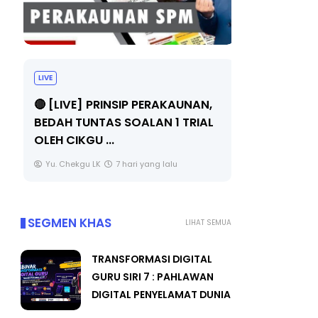
LIVE
BICARA PR
TIMBALAN
🔴 [LIVE] PRINSIP PERAKAUNAN,
PENDIDIKA
BEDAH TUNTAS SOALAN 1 TRIAL
OLEH CIKGU ...
Unknown
Yu. Chekgu LK
7 hari yang lalu
SEGMEN KHAS
LIHAT SEMUA
TRANSFORMASI DIGITAL
GURU SIRI 7 : PAHLAWAN
DIGITAL PENYELAMAT DUNIA