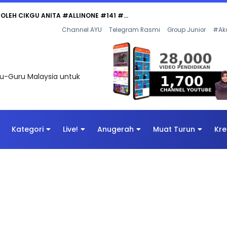
 OLEH CIKGU ANITA #ALLINONE #141 #...
Channel AYU
Telegram Rasmi
Group Junior
#Ak
uru-Guru Malaysia untuk
Kategori
Live!
Anugerah
Muat Turun
Kre