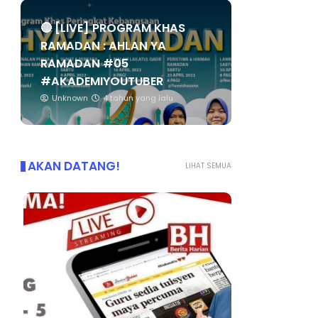
🔴 [LIVE] PROGRAM KHAS
RAMADAN : AHLAN YA
RAMADAN #05
#AKADEMIYOUTUBER
Unknown
4 tahun yang lalu
AKAN DATANG!
LIHAT SEMUA