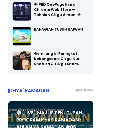
🌟 PBD OnePage Kini di
Chrome Web Store —
Tahniah Cikgu Aiman! 🌟
BAHAGIAN TUBUH HAIWAN
Gemilang di Peringkat
Kebangsaan: Cikgu Nur
Shafura & Cikgu Shazw…
IHYA' RAMADAN
LIHAT SEMUA
🔴 [LIVE] MAJLIS PENUTUPAN
PROGRAM KHAS RAMADAN :
AHLAN YA RAMADAN #06...