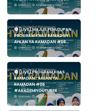
Unknown
4 tahun yang lalu
🔴 [LIVE] MAJLIS PENUTUPAN
PROGRAM KHAS RAMADAN :
AHLAN YA RAMADAN #06...
Unknown
4 tahun yang lalu
🔴 [LIVE] PROGRAM KHAS
RAMADAN : AHLAN YA
RAMADAN #05
#AKADEMIYOUTUBER
Unknown
4 tahun yang lalu