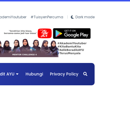
ademiYoutuber
#TuisyenPercuma
Dark mode
dit AYU
Hubungi
Privacy Policy