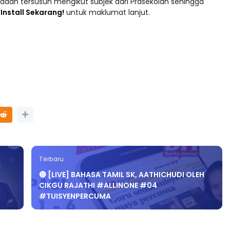
adaan tersusun mengikut subjek dari Prasekolah sehingga
 : Install Sekarang!
untuk maklumat lanjut.
Terbaru
🔴 [LIVE] BAHASA TAMIL SK, AATHICHUDI OLEH
CIKGU RAJATHI #ALLINONE #04
#TUISYENPERCUMA