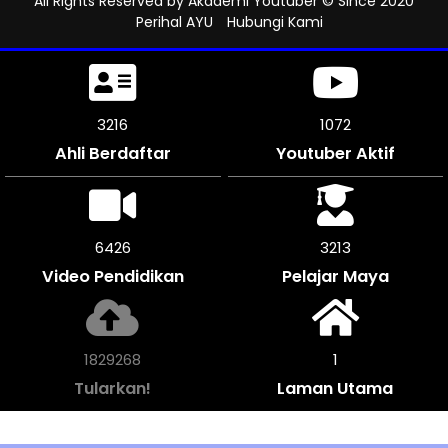
All Rights Reserved by
Akademi Youtuber
© Since 2020
Perihal AYU
Hubungi Kami
3546
1182
Ahli Berdaftar
Youtuber Aktif
7092
3543
Video Pendidikan
Pelajar Maya
2017148
1
Tularkan!
Laman Utama