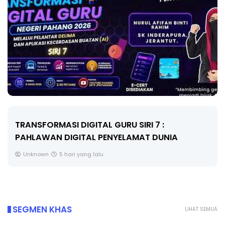
GURU SIRI 7 :
MAJLIS ANUGERAH FFK (
NYELAMAT DUNIA
PENDIDIKAN - FLeP) 202
Unknown
6 hari yang lalu
SEGMEN KHAS
LIHAT SEMUA