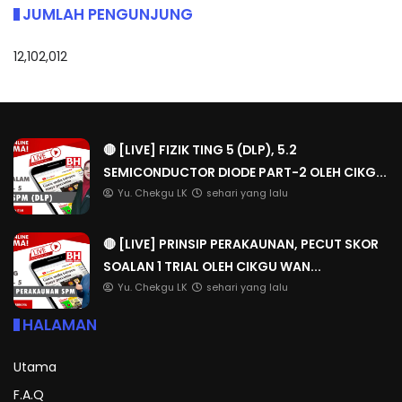
JUMLAH PENGUNJUNG
12,102,012
🔴 [LIVE] FIZIK TING 5 (DLP), 5.2
SEMICONDUCTOR DIODE PART-2 OLEH CIKG...
Yu. Chekgu LK
sehari yang lalu
🔴 [LIVE] PRINSIP PERAKAUNAN, PECUT SKOR
SOALAN 1 TRIAL OLEH CIKGU WAN...
Yu. Chekgu LK
sehari yang lalu
HALAMAN
Utama
F.A.Q