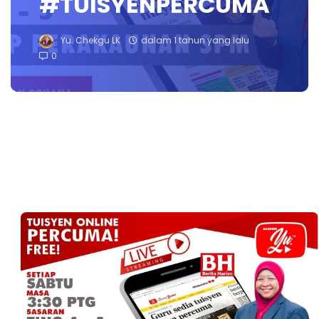
#TUISYENPERCUMA
Yu. Chekgu LK
dalam 1 tahun yang lalu
0