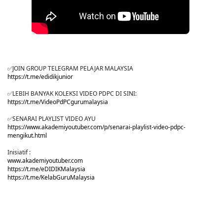
✅JOIN GROUP TELEGRAM PELAJAR MALAYSIA
https://t.me/edidikjunior
✅LEBIH BANYAK KOLEKSI VIDEO PDPC DI SINI:
https://t.me/VideoPdPCgurumalaysia
✅SENARAI PLAYLIST VIDEO AYU
https://www.akademiyoutuber.com/p/senarai-playlist-video-pdpc-
mengikut.html
Inisiatif :
www.akademiyoutuber.com
https://t.me/eDIDIKMalaysia
https://t.me/KelabGuruMalaysia