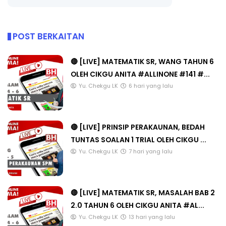
POST BERKAITAN
🔴 [LIVE] MATEMATIK SR, WANG TAHUN 6
OLEH CIKGU ANITA #ALLINONE #141 #...
Yu. Chekgu LK
6 hari yang lalu
🔴 [LIVE] PRINSIP PERAKAUNAN, BEDAH
TUNTAS SOALAN 1 TRIAL OLEH CIKGU ...
Yu. Chekgu LK
7 hari yang lalu
🔴 [LIVE] MATEMATIK SR, MASALAH BAB 2
2.0 TAHUN 6 OLEH CIKGU ANITA #AL...
Yu. Chekgu LK
13 hari yang lalu