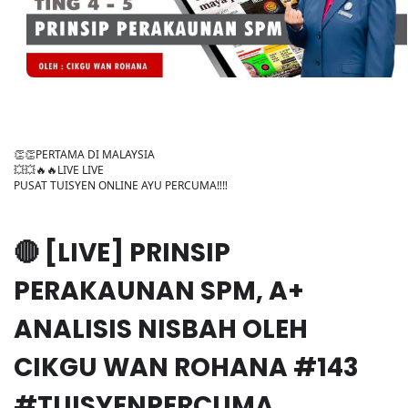
👏👏PERTAMA DI MALAYSIA
💥💥🔥🔥LIVE LIVE
PUSAT TUISYEN ONLINE AYU PERCUMA‼️‼️
🔴 [LIVE] PRINSIP
PERAKAUNAN SPM, A+
ANALISIS NISBAH OLEH
CIKGU WAN ROHANA #143
#TUISYENPERCUMA