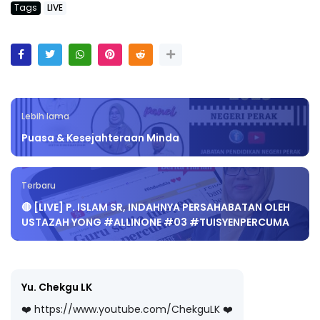
Tags
LIVE
Lebih lama
Puasa & Kesejahteraan Minda
Terbaru
🔴 [LIVE] P. ISLAM SR, INDAHNYA PERSAHABATAN OLEH
USTAZAH YONG #ALLINONE #03 #TUISYENPERCUMA
Yu. Chekgu LK
❤️ https://www.youtube.com/ChekguLK ❤️