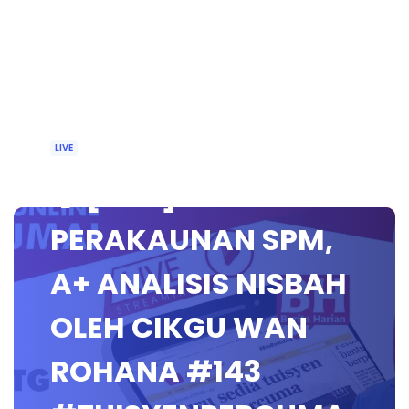
LIVE
🔴 [LIVE] PRINSIP
PERAKAUNAN SPM,
A+ ANALISIS NISBAH
OLEH CIKGU WAN
ROHANA #143