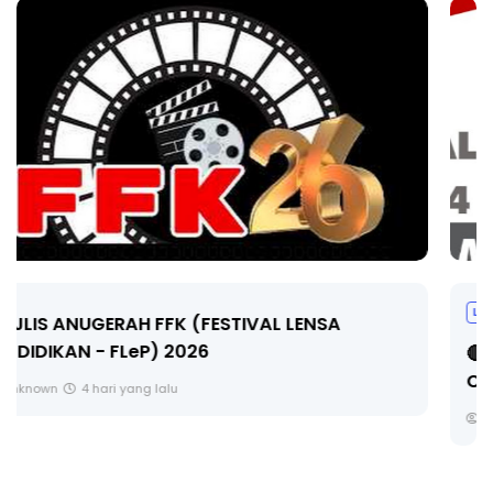
LIVE
🔴 [LIVE] MATEMATIK SR, WANG TAHUN 6 OLEH
CIKGU ANITA #ALLINONE #141 #...
Yu. Chekgu LK
6 hari yang lalu