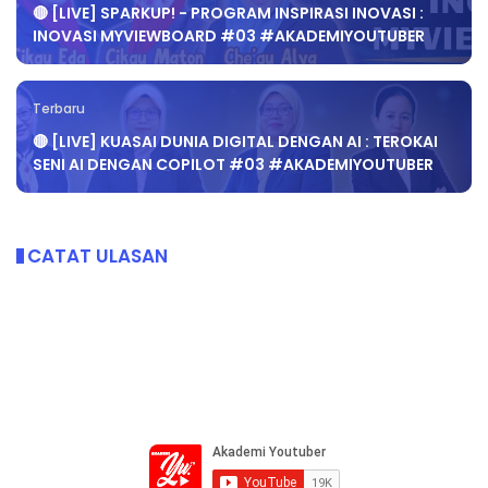
🔴 [LIVE] SPARKUP! - PROGRAM INSPIRASI INOVASI :
INOVASI MYVIEWBOARD #03 #AKADEMIYOUTUBER
Terbaru
🔴 [LIVE] KUASAI DUNIA DIGITAL DENGAN AI : TEROKAI
SENI AI DENGAN COPILOT #03 #AKADEMIYOUTUBER
CATAT ULASAN