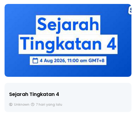
LIVE
🔴 [LIVE] PRINSIP PERAKAUNAN,
SOALAN 1 TRIAL OLEH CIKGU ...
Yu. Chekgu LK
8 hari yang lalu