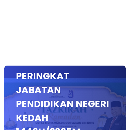
130325 TAZKIRAH
RAMADHAN
PERINGKAT
JABATAN
PENDIDIKAN NEGERI
KEDAH