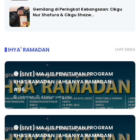
Gemilang di Peringkat Kebangsaan: Cikgu
Nur Shafura & Cikgu Shazw…
IHYA' RAMADAN
LIHAT SEMUA
🔴 [LIVE] MAJLIS PENUTUPAN PROGRAM
KHAS RAMADAN : AHLAN YA RAMADAN
#06...
Unknown
4 tahun yang lalu
🔴 [LIVE] MAJLIS PENUTUPAN PROGRAM
KHAS RAMADAN : AHLAN YA RAMADAN