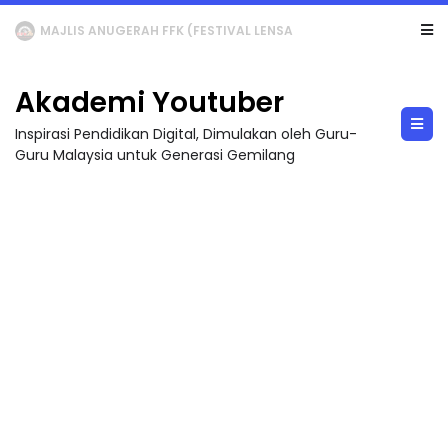
LIVE
🔴 [LIVE] MATEMATIK SR, WANG TAHUN 6 OLEH CIKGU ANITA #ALLINONE #141 #...
Akademi Youtuber
Inspirasi Pendidikan Digital, Dimulakan oleh Guru-
Guru Malaysia untuk Generasi Gemilang