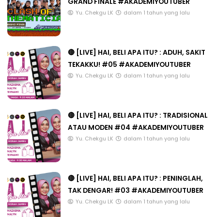
GRAND FINALE #AKADEMIYOUTUBER
Yu. Chekgu LK
dalam 1 tahun yang lalu
🔴 [LIVE] HAI, BELI APA ITU? : ADUH, SAKIT
TEKAKKU! #05 #AKADEMIYOUTUBER
Yu. Chekgu LK
dalam 1 tahun yang lalu
🔴 [LIVE] HAI, BELI APA ITU? : TRADISIONAL
ATAU MODEN #04 #AKADEMIYOUTUBER
Yu. Chekgu LK
dalam 1 tahun yang lalu
🔴 [LIVE] HAI, BELI APA ITU? : PENINGLAH,
TAK DENGAR! #03 #AKADEMIYOUTUBER
Yu. Chekgu LK
dalam 1 tahun yang lalu