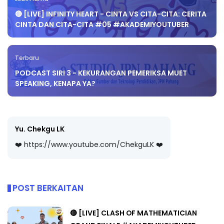
🔴 [LIVE] INFINITY HEART - CINTA VS CITA-CITA: CERITA
CINTA DAN CITA-CITA #05 #AKADEMIYOUTUBER
Terbaru
PODCAST SIRI 3 - KEKURANGAN PEMERIKSA MUET
SPEAKING, KENAPA YA?
Yu. Chekgu LK
❤️ https://www.youtube.com/ChekguLK ❤️
POST BERKAITAN
🔴 [LIVE] CLASH OF MATHEMATICIAN