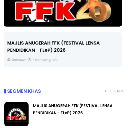
LIVE
🔴 [LIVE] MATEMATIK SR, WANG TAHUN 6 OLEH
CIKGU ANITA #ALLINONE #141 #...
Yu. Chekgu LK
6 hari yang lalu
SEGMEN KHAS
LIHAT SEMUA
MAJLIS ANUGERAH FFK (FESTIVAL LENSA
PENDIDIKAN - FLeP) 2026