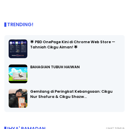
TRENDING!
🌟 PBD OnePage Kini di Chrome Web Store —
Tahniah Cikgu Aiman! 🌟
BAHAGIAN TUBUH HAIWAN
Gemilang di Peringkat Kebangsaan: Cikgu
Nur Shafura & Cikgu Shazw…
IHYA' RAMADAN
LIHAT SEMUA