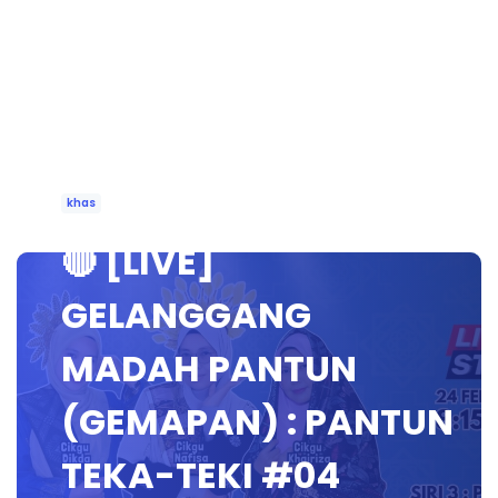
khas
🔴 [LIVE]
GELANGGANG
MADAH PANTUN
(GEMAPAN) : PANTUN
TEKA-TEKI #04