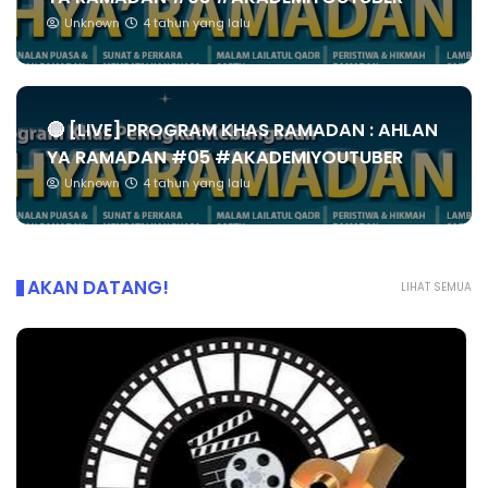
Unknown
4 tahun yang lalu
🔴 [LIVE] PROGRAM KHAS RAMADAN : AHLAN
YA RAMADAN #05 #AKADEMIYOUTUBER
Unknown
4 tahun yang lalu
AKAN DATANG!
LIHAT SEMUA