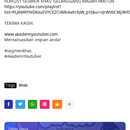
PLAYLIST SEGMEN KHAS: GELANGGANG MADAH PANTUN
https://youtube.com/playlist?
list=PLJ6MRtYeDkouEVYCEZCvMbAahrbJW_pYJ&si=vJrW00CMJ3KF
TERIMA KASIH.
www.akademiyoutuber.com
Merealisasikan impian anda!
#segmenkhas
#AkademiYoutuber
Tags
khas
Lebih lama