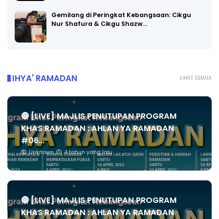
Gemilang di Peringkat Kebangsaan: Cikgu
Nur Shafura & Cikgu Shazw…
IHYA' RAMADAN
LIHAT SEMUA
🔴 [LIVE] MAJLIS PENUTUPAN PROGRAM
KHAS RAMADAN : AHLAN YA RAMADAN
#06...
Unknown
4 tahun yang lalu
🔴 [LIVE] MAJLIS PENUTUPAN PROGRAM
KHAS RAMADAN : AHLAN YA RAMADAN