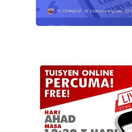
Yu. Chekgu LK
2 tahun yang lalu