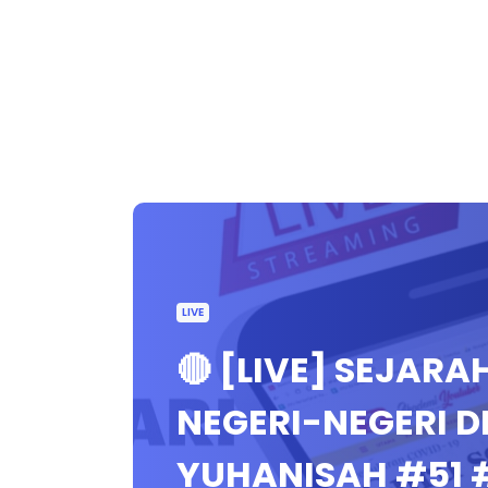
LIVE
🔴 [LIVE] SEJARA
NEGERI-NEGERI D
YUHANISAH #51