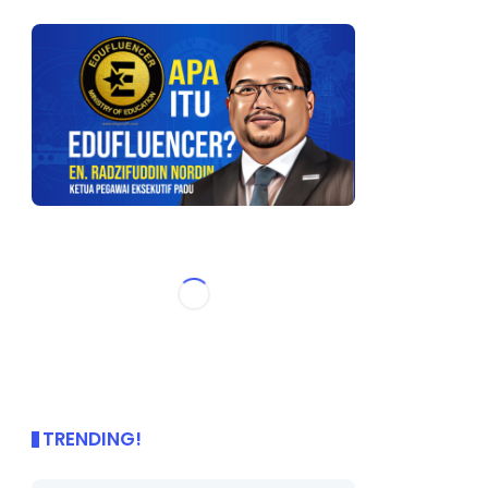
TRENDING!
🌟 PBD OnePage Kini di