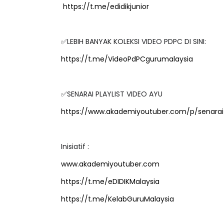
✅LEBIH BANYAK KOLEKSI VIDEO PDPC DI SINI:
https://t.me/VideoPdPCgurumalaysia
EYNOTE SPEAKER 3 :
SSTP JPN9|
RANSFORMING PRIMARY
Unknown
8 hari ya
DUCATION IN INDONESIA
✅SENARAI PLAYLIST VIDEO AYU
HROUG...
https://www.akademiyoutuber.com/p/senarai-
Unknown
8 hari yang lalu
Inisiatif :
www.akademiyoutuber.com
https://t.me/eDIDIKMalaysia
https://t.me/KelabGuruMalaysia