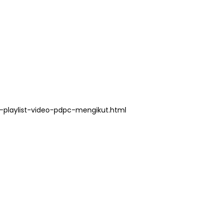
LIVE
🔴 [LIVE] PRINSIP PERAKAUNAN,
ng lalu
BEDAH TUNTAS SOALAN 1 TRIAL
OLEH CIKGU ...
playlist-video-pdpc-mengikut.html
Yu. Chekgu LK
6 hari yang lalu