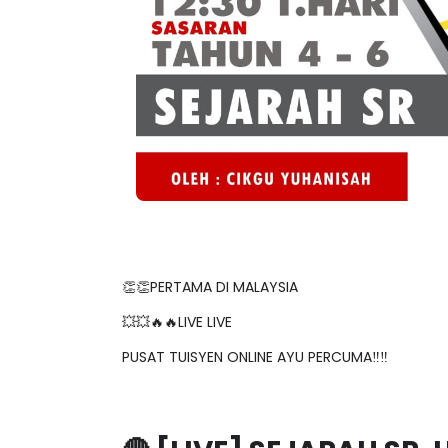
👏👏PERTAMA DI MALAYSIA
💥💥🔥🔥LIVE LIVE
PUSAT TUISYEN ONLINE AYU PERCUMA‼️‼️
🔴 [LIVE] SEJARAH SR,