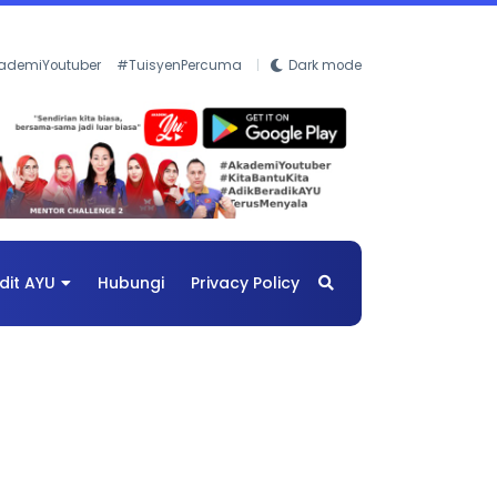
ademiYoutuber
#TuisyenPercuma
Dark mode
dit AYU
Hubungi
Privacy Policy