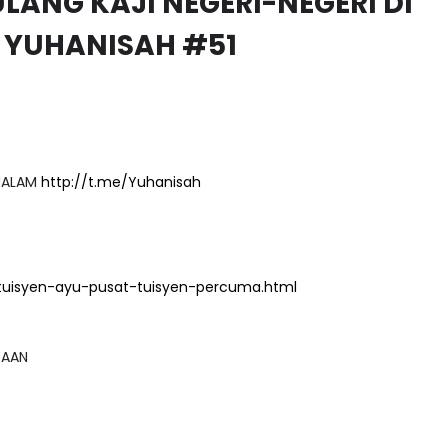
 YUHANISAH #51
 MALAM
http://t.me/Yuhanisah
tuisyen-ayu-pusat-tuisyen-percuma.html
GSAAN
gn_Co