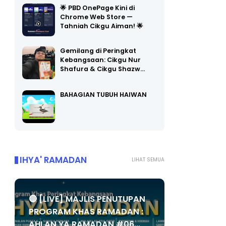
Chrome Web Store —
Tahniah Cikgu Aiman! 🌟
Gemilang di Peringkat
Kebangsaan: Cikgu Nur
Shafura & Cikgu Shazw…
BAHAGIAN TUBUH HAIWAN
IHYA' RAMADAN
LIHAT SEMUA
🔴 [LIVE] MAJLIS PENUTUPAN
PROGRAM KHAS RAMADAN :
AHLAN YA RAMADAN #06...