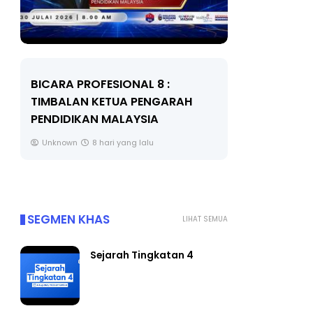
BICARA PROFESIONAL 8 :
BICARA K
TIMBALAN KETUA PENGARAH
MAKANAN 
PENDIDIKAN MALAYSIA
BERKUALITI
Unknown
8 hari yang lalu
Unknown
SEGMEN KHAS
LIHAT SEMUA
Sejarah Tingkatan 4