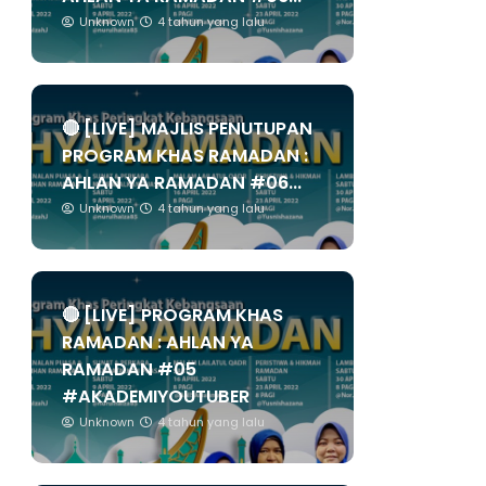
Unknown
4 tahun yang lalu
🔴 [LIVE] MAJLIS PENUTUPAN
PROGRAM KHAS RAMADAN :
AHLAN YA RAMADAN #06...
Unknown
4 tahun yang lalu
🔴 [LIVE] PROGRAM KHAS
RAMADAN : AHLAN YA
RAMADAN #05
#AKADEMIYOUTUBER
Unknown
4 tahun yang lalu