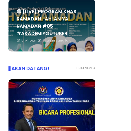
🔴 [LIVE] PROGRAM KHAS
RAMADAN : AHLAN YA
RAMADAN #05
#AKADEMIYOUTUBER
Unknown
4 tahun yang lalu
AKAN DATANG!
LIHAT SEMUA