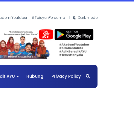
ademiYoutuber
#TuisyenPercuma
Dark mode
dit AYU
Hubungi
Privacy Policy