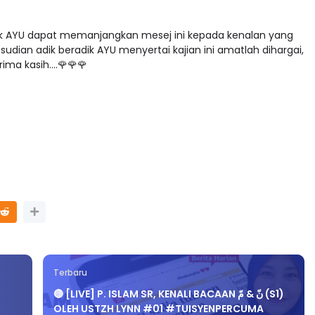
dik AYU dapat memanjangkan mesej ini kepada kenalan yang
udian adik beradik AYU menyertai kajian ini amatlah dihargai,
ma kasih....🌹🌹🌹
Terbaru
🔴 [LIVE] P. ISLAM SR, KENALI BACAAN نّ & مّ (S1)
OLEH USTZH LYNN #01 #TUISYENPERCUMA