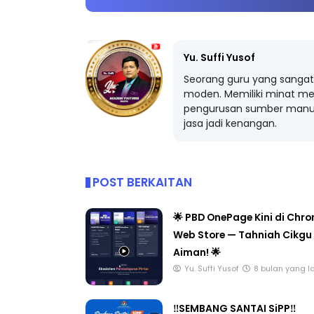
Yu. Suffi Yusof
Seorang guru yang sangat 
moden. Memiliki minat me
pengurusan sumber manus
jasa jadi kenangan.
POST BERKAITAN
🌟 PBD OnePage Kini di Chr
Web Store — Tahniah Cikgu
Aiman! 🌟
Yu. Suffi Yusof
8 bulan yang l
‼️SEMBANG SANTAI SiPP‼️