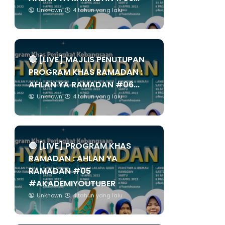
Unknown
4 tahun yang lalu
🔴 [LIVE] MAJLIS PENUTUPAN
PROGRAM KHAS RAMADAN :
AHLAN YA RAMADAN #06...
Unknown
4 tahun yang lalu
🔴 [LIVE] PROGRAM KHAS
RAMADAN : AHLAN YA
RAMADAN #05
#AKADEMIYOUTUBER
Unknown
4 tahun yang lalu