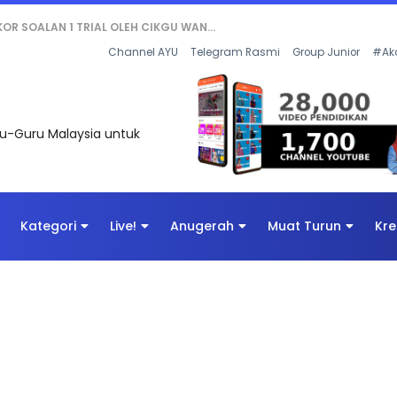
AN DIGITAL PENYELAMAT DUNIA
Channel AYU
Telegram Rasmi
Group Junior
#Ak
uru-Guru Malaysia untuk
Kategori
Live!
Anugerah
Muat Turun
Kre