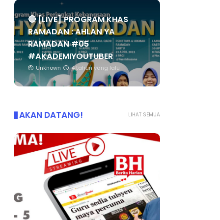
🔴 [LIVE] PROGRAM KHAS
RAMADAN : AHLAN YA
RAMADAN #05
#AKADEMIYOUTUBER
Unknown
4 tahun yang lalu
AKAN DATANG!
LIHAT SEMUA