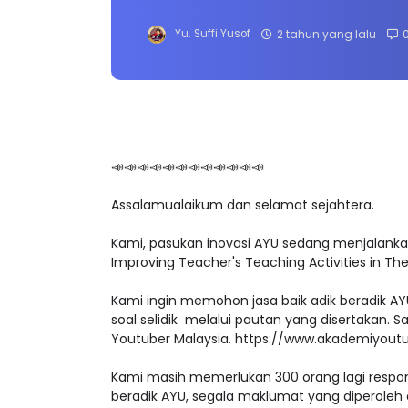
Yu. Suffi Yusof
2 tahun yang lalu
📣📣📣📣📣📣📣📣📣📣📣📣
Assalamualaikum dan selamat sejahtera.
Kami, pasukan inovasi AYU sedang menjalankan
Improving Teacher's Teaching Activities in Th
Kami ingin memohon jasa baik adik beradik A
soal selidik melalui pautan yang disertakan. 
Youtuber Malaysia. https://www.akademiyout
Kami masih memerlukan 300 orang lagi respon
beradik AYU, segala maklumat yang diperoleh d