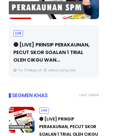
TRANSFORMASI DIGITAL GURU
MAJLIS A
SIRI 7 : PAHLAWAN DIGITAL
(FESTIVA
PENYELAMAT DUNIA
FLeP) 20
Unknown
6 hari yang lalu
Unknown
SEGMEN KHAS
LIHAT SEMUA
LIVE
🔴 [LIVE] PRINSIP
PERAKAUNAN, PECUT SKOR
SOALAN 1 TRIAL OLEH CIKGU