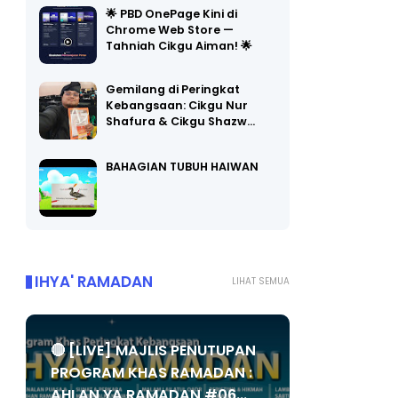
🌟 PBD OnePage Kini di
Chrome Web Store —
Tahniah Cikgu Aiman! 🌟
Gemilang di Peringkat
Kebangsaan: Cikgu Nur
Shafura & Cikgu Shazw…
BAHAGIAN TUBUH HAIWAN
IHYA' RAMADAN
LIHAT SEMUA
🔴 [LIVE] MAJLIS PENUTUPAN
PROGRAM KHAS RAMADAN :
AHLAN YA RAMADAN #06...