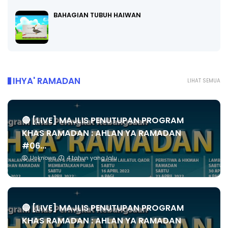
BAHAGIAN TUBUH HAIWAN
IHYA' RAMADAN
LIHAT SEMUA
🔴 [LIVE] MAJLIS PENUTUPAN PROGRAM
KHAS RAMADAN : AHLAN YA RAMADAN
#06...
Unknown
4 tahun yang lalu
🔴 [LIVE] MAJLIS PENUTUPAN PROGRAM
KHAS RAMADAN : AHLAN YA RAMADAN