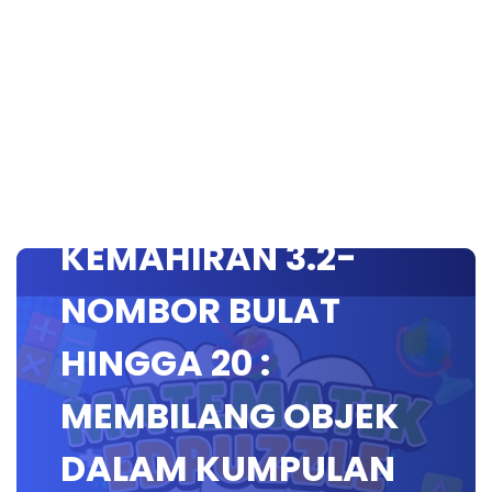
SSTP JPN9|
PEMULIHAN(MT)
KEMAHIRAN 3.2-
NOMBOR BULAT
HINGGA 20 :
MEMBILANG OBJEK
DALAM KUMPULAN