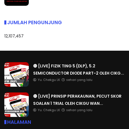
JUMLAH PENGUNJUNG
12,107,457
🔴 [LIVE] FIZIK TING 5 (DLP), 5.2
SEMICONDUCTOR DIODE PART-2 OLEH CIKG...
Yu. Chekgu LK
sehari yang lalu
🔴 [LIVE] PRINSIP PERAKAUNAN, PECUT SKOR
SOALAN 1 TRIAL OLEH CIKGU WAN...
Yu. Chekgu LK
sehari yang lalu
HALAMAN