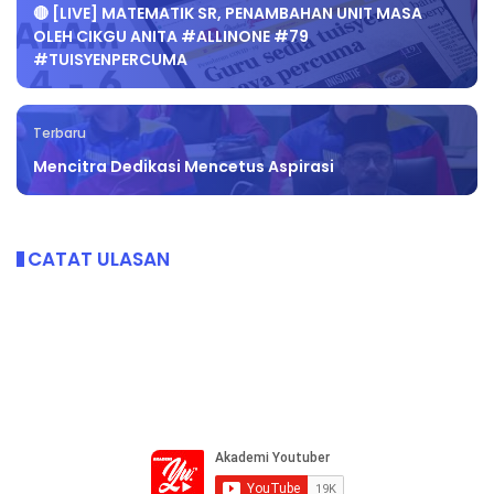
🔴 [LIVE] MATEMATIK SR, PENAMBAHAN UNIT MASA
OLEH CIKGU ANITA #ALLINONE #79
#TUISYENPERCUMA
Terbaru
Mencitra Dedikasi Mencetus Aspirasi
CATAT ULASAN