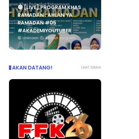
🔴 [LIVE] PROGRAM KHAS
RAMADAN : AHLAN YA
RAMADAN #05
#AKADEMIYOUTUBER
Unknown
4 tahun yang lalu
AKAN DATANG!
LIHAT SEMUA