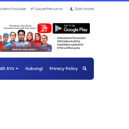
ademiYoutuber
#TuisyenPercuma
Dark mode
dit AYU
Hubungi
Privacy Policy