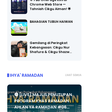
🌟 PBD OnePage Kini di
Chrome Web Store —
Tahniah Cikgu Aiman! 🌟
BAHAGIAN TUBUH HAIWAN
Gemilang di Peringkat
Kebangsaan: Cikgu Nur
Shafura & Cikgu Shazw…
IHYA' RAMADAN
LIHAT SEMUA
🔴 [LIVE] MAJLIS PENUTUPAN
PROGRAM KHAS RAMADAN :
AHLAN YA RAMADAN #06...