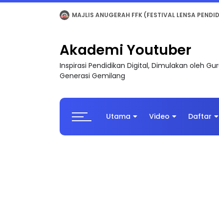
LIVE
🔴 [LIVE] MATEMATIK SR, WANG TAHUN 6
Akademi Youtuber
Inspirasi Pendidikan Digital, Dimulakan oleh G
Generasi Gemilang
Utama
Video
Daftar