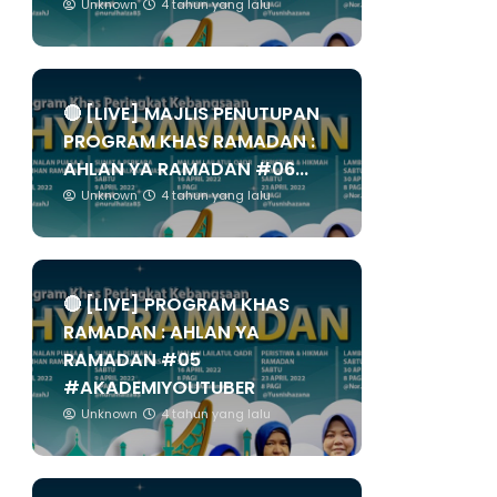
Unknown
4 tahun yang lalu
🔴 [LIVE] MAJLIS PENUTUPAN
PROGRAM KHAS RAMADAN :
AHLAN YA RAMADAN #06...
Unknown
4 tahun yang lalu
🔴 [LIVE] PROGRAM KHAS
RAMADAN : AHLAN YA
RAMADAN #05
#AKADEMIYOUTUBER
Unknown
4 tahun yang lalu