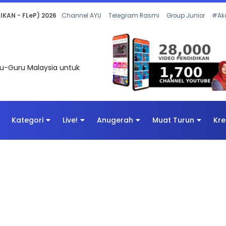
 OLEH CIKGU ANITA #ALLINONE #141 #...
Channel AYU
Telegram Rasmi
Group Junior
#Ak
uru-Guru Malaysia untuk
Kategori
Live!
Anugerah
Muat Turun
Kre