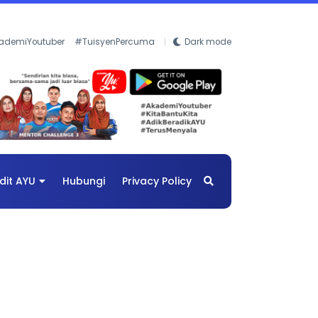
ademiYoutuber
#TuisyenPercuma
Dark mode
dit AYU
Hubungi
Privacy Policy