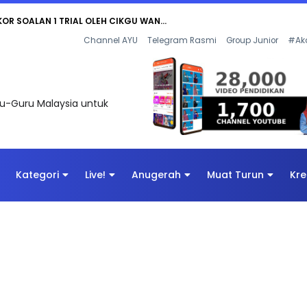
AN DIGITAL PENYELAMAT DUNIA
Channel AYU
Telegram Rasmi
Group Junior
#Ak
uru-Guru Malaysia untuk
Kategori
Live!
Anugerah
Muat Turun
Kre