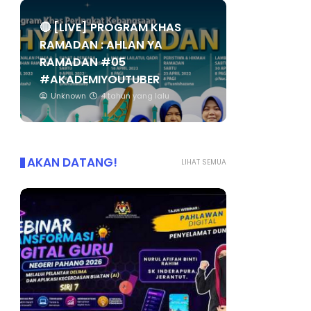
🔴 [LIVE] PROGRAM KHAS
RAMADAN : AHLAN YA
RAMADAN #05
#AKADEMIYOUTUBER
Unknown
4 tahun yang lalu
AKAN DATANG!
LIHAT SEMUA