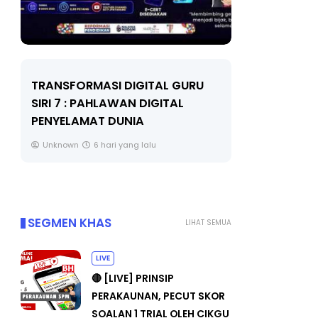
LIVE
URU
MAJLIS ANUGERAH FFK
(FESTIVAL LENSA PENDIDIKAN -
🔴 [
FLeP) 2026
TAH
#ALL
Unknown
7 hari yang lalu
Yu.
SEGMEN KHAS
LIHAT SEMUA
LIVE
🔴 [LIVE] PRINSIP
PERAKAUNAN, PECUT SKOR
SOALAN 1 TRIAL OLEH CIKGU