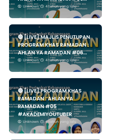
Unknown
4 tahun yang lalu
🔴 [LIVE] MAJLIS PENUTUPAN
PROGRAM KHAS RAMADAN :
AHLAN YA RAMADAN #06...
Unknown
4 tahun yang lalu
🔴 [LIVE] PROGRAM KHAS
RAMADAN : AHLAN YA
RAMADAN #05
#AKADEMIYOUTUBER
Unknown
4 tahun yang lalu