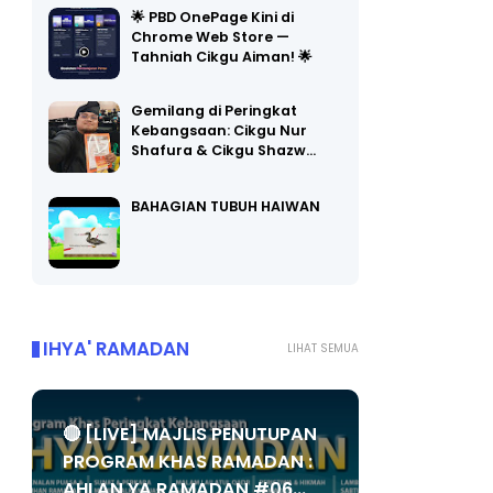
🌟 PBD OnePage Kini di
Chrome Web Store —
Tahniah Cikgu Aiman! 🌟
Gemilang di Peringkat
Kebangsaan: Cikgu Nur
Shafura & Cikgu Shazw…
BAHAGIAN TUBUH HAIWAN
IHYA' RAMADAN
LIHAT SEMUA
🔴 [LIVE] MAJLIS PENUTUPAN
PROGRAM KHAS RAMADAN :
AHLAN YA RAMADAN #06...