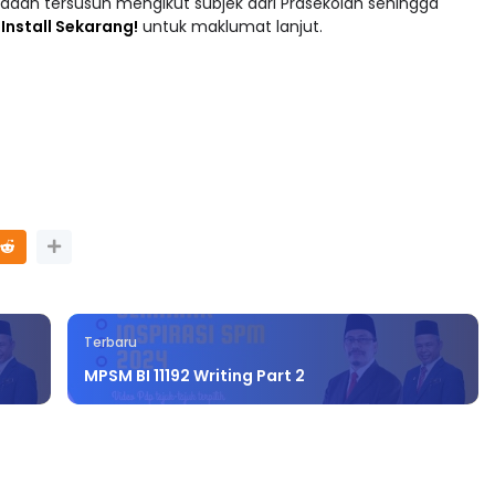
adaan tersusun mengikut subjek dari Prasekolah sehingga
 : Install Sekarang!
untuk maklumat lanjut.
Terbaru
MPSM BI 11192 Writing Part 2