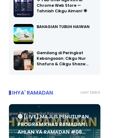
🌟 PBD OnePage Kini di
Chrome Web Store —
Tahniah Cikgu Aiman! 🌟
BAHAGIAN TUBUH HAIWAN
Gemilang di Peringkat
Kebangsaan: Cikgu Nur
Shafura & Cikgu Shazw…
IHYA' RAMADAN
LIHAT SEMUA
🔴 [LIVE] MAJLIS PENUTUPAN
PROGRAM KHAS RAMADAN :
AHLAN YA RAMADAN #06...