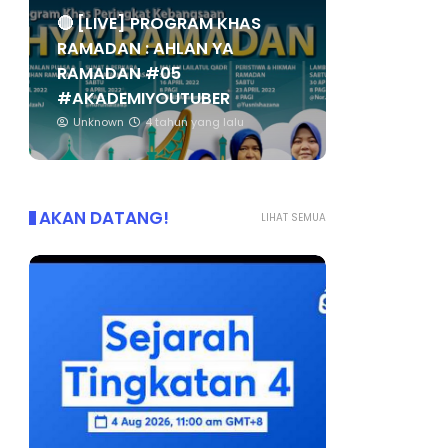
🔴 [LIVE] PROGRAM KHAS
RAMADAN : AHLAN YA
RAMADAN #05
#AKADEMIYOUTUBER
Unknown
4 tahun yang lalu
AKAN DATANG!
LIHAT SEMUA