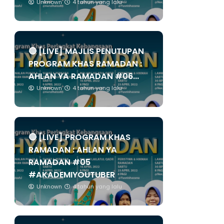
Unknown
4 tahun yang lalu
🔴 [LIVE] MAJLIS PENUTUPAN
PROGRAM KHAS RAMADAN :
AHLAN YA RAMADAN #06...
Unknown
4 tahun yang lalu
🔴 [LIVE] PROGRAM KHAS
RAMADAN : AHLAN YA
RAMADAN #05
#AKADEMIYOUTUBER
Unknown
4 tahun yang lalu