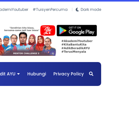
ademiYoutuber
#TuisyenPercuma
Dark mode
dit AYU
Hubungi
Privacy Policy