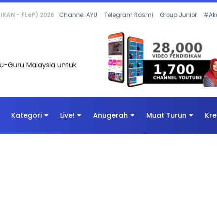
 OLEH CIKGU ANITA #ALLINONE #141 #...
Channel AYU
Telegram Rasmi
Group Junior
#Ak
uru-Guru Malaysia untuk
Kategori
Live!
Anugerah
Muat Turun
Kre