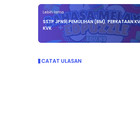
Lebih lama
SSTP JPN9| PEMULIHAN (BM): PERKATAAN KV
KVK
CATAT ULASAN