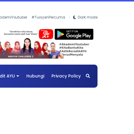
ademiYoutuber
#TuisyenPercuma
Dark mode
dit AYU
Hubungi
Privacy Policy