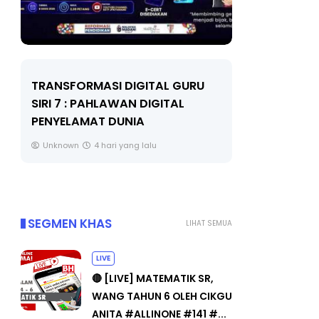
LIVE
MAJLIS ANUGERAH FFK
(FESTIVAL LENSA PENDIDIKAN -
🔴 [LI
FLeP) 2026
TAHUN 
#ALLINO
Unknown
5 hari yang lalu
Yu. Che
SEGMEN KHAS
LIHAT SEMUA
LIVE
🔴 [LIVE] MATEMATIK SR,
WANG TAHUN 6 OLEH CIKGU
ANITA #ALLINONE #141 #...