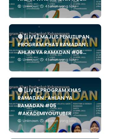
Unknown
4 tahun yang lalu
🔴 [LIVE] MAJLIS PENUTUPAN
PROGRAM KHAS RAMADAN :
AHLAN YA RAMADAN #06...
Unknown
4 tahun yang lalu
🔴 [LIVE] PROGRAM KHAS
RAMADAN : AHLAN YA
RAMADAN #05
#AKADEMIYOUTUBER
Unknown
4 tahun yang lalu