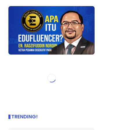
TRENDING!
🌟 PBD OnePage Kini di