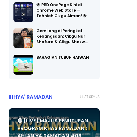
Chrome Web Store —
Tahniah Cikgu Aiman! 🌟
Gemilang di Peringkat
Kebangsaan: Cikgu Nur
Shafura & Cikgu Shazw…
BAHAGIAN TUBUH HAIWAN
IHYA' RAMADAN
LIHAT SEMUA
🔴 [LIVE] MAJLIS PENUTUPAN
PROGRAM KHAS RAMADAN :
AHLAN YA RAMADAN #06...