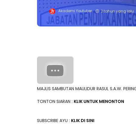
Akademi Youtuber
2 tahun yang lalu
MAJLIS SAMBUTAN MAULIDUR RASUL S.A.W. PERI
TONTON SIARAN :
KLIK UNTUK MENONTON
SUBSCRIBE AYU :
KLIK DI SINI
Terima kasih! Ikuti kami di telegram untuk seb