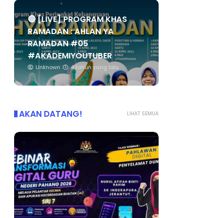
🔴 [LIVE] PROGRAM KHAS
RAMADAN : AHLAN YA
RAMADAN #05
#AKADEMIYOUTUBER
Unknown
4 tahun yang lalu
AKAN DATANG!
LIHAT SEMUA