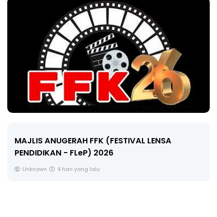
LIVE
🔴 [LIVE] MATEMATIK SR, WANG TAHUN 6 OLEH
CIKGU ANITA #ALLINONE #141 #...
Yu. Chekgu LK
6 hari yang lalu