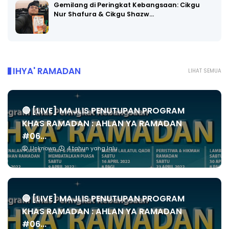
Gemilang di Peringkat Kebangsaan: Cikgu
Nur Shafura & Cikgu Shazw…
IHYA' RAMADAN
LIHAT SEMUA
🔴 [LIVE] MAJLIS PENUTUPAN PROGRAM
KHAS RAMADAN : AHLAN YA RAMADAN
#06...
Unknown
4 tahun yang lalu
🔴 [LIVE] MAJLIS PENUTUPAN PROGRAM
KHAS RAMADAN : AHLAN YA RAMADAN
#06...