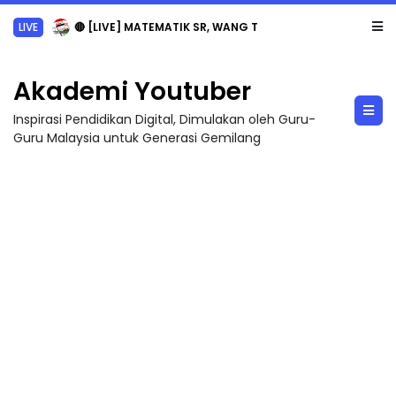
LIVE
🔴 [LIVE] MATEMATIK SR, WANG TAHUN 6 OLEH CIKGU ANITA #ALLINONE #141 #...
Akademi Youtuber
Inspirasi Pendidikan Digital, Dimulakan oleh Guru-
Guru Malaysia untuk Generasi Gemilang