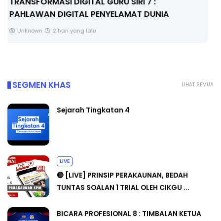
MAJLIS ANUGERAH FFK (FESTIVAL LENSA
PENDIDIKAN - FLeP) 2026
Unknown
3 hari yang lalu
SEGMEN KHAS
LIHAT SEMUA
Sejarah Tingkatan 4
LIVE
🔴 [LIVE] PRINSIP PERAKAUNAN, BEDAH
TUNTAS SOALAN 1 TRIAL OLEH CIKGU ...
BICARA PROFESIONAL 8 : TIMBALAN KETUA