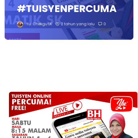
#TUISYENPERCUMA
Yu. Chekgu LK
2 tahun yang lalu
0