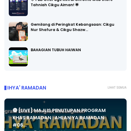
Tahniah Cikgu Aiman! 🌟
Gemilang di Peringkat Kebangsaan: Cikgu
Nur Shafura & Cikgu Shazw…
BAHAGIAN TUBUH HAIWAN
IHYA' RAMADAN
LIHAT SEMUA
🔴 [LIVE] MAJLIS PENUTUPAN PROGRAM
KHAS RAMADAN : AHLAN YA RAMADAN
#06...