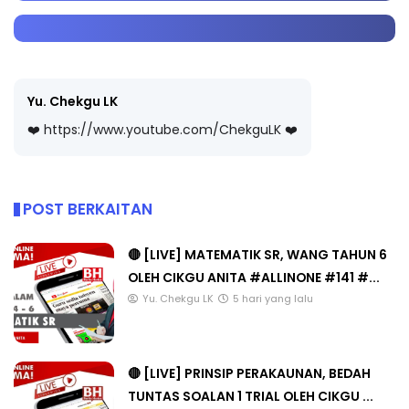
Yu. Chekgu LK
❤️ https://www.youtube.com/ChekguLK ❤️
POST BERKAITAN
🔴 [LIVE] MATEMATIK SR, WANG TAHUN 6
OLEH CIKGU ANITA #ALLINONE #141 #...
Yu. Chekgu LK
5 hari yang lalu
🔴 [LIVE] PRINSIP PERAKAUNAN, BEDAH
TUNTAS SOALAN 1 TRIAL OLEH CIKGU ...