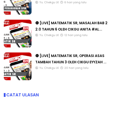
Yu. Chekgu LK
6 hari yang lalu
🔴 [LIVE] MATEMATIK SR, MASALAH BAB 2
2.0 TAHUN 6 OLEH CIKGU ANITA #AL...
Yu. Chekgu LK
12 hari yang lalu
🔴 [LIVE] MATEMATIK SR, OPERASI ASAS
TAMBAH TAHUN 3 OLEH CIKGU EYYZAH ...
Yu. Chekgu LK
20 hari yang lalu
CATAT ULASAN