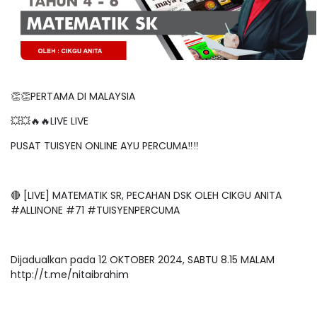
👏👏PERTAMA DI MALAYSIA
💥💥🔥🔥LIVE LIVE
PUSAT TUISYEN ONLINE AYU PERCUMA‼️‼️
🔴 [LIVE] MATEMATIK SR, PECAHAN DSK OLEH CIKGU ANITA
#ALLINONE #71 #TUISYENPERCUMA
Dijadualkan pada 12 OKTOBER 2024, SABTU 8.15 MALAM
http://t.me/nitaibrahim