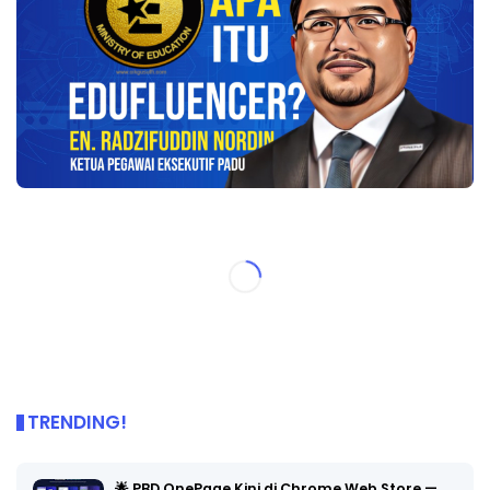
TRENDING!
🌟 PBD OnePage Kini di Chrome Web Store —