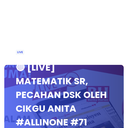
LIVE
🔴 [LIVE]
MATEMATIK SR,
PECAHAN DSK OLEH
CIKGU ANITA
#ALLINONE #71