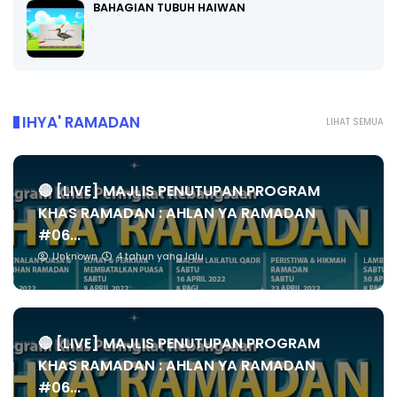
BAHAGIAN TUBUH HAIWAN
IHYA' RAMADAN
LIHAT SEMUA
🔴 [LIVE] MAJLIS PENUTUPAN PROGRAM
KHAS RAMADAN : AHLAN YA RAMADAN
#06...
Unknown
4 tahun yang lalu
🔴 [LIVE] MAJLIS PENUTUPAN PROGRAM
KHAS RAMADAN : AHLAN YA RAMADAN
#06...