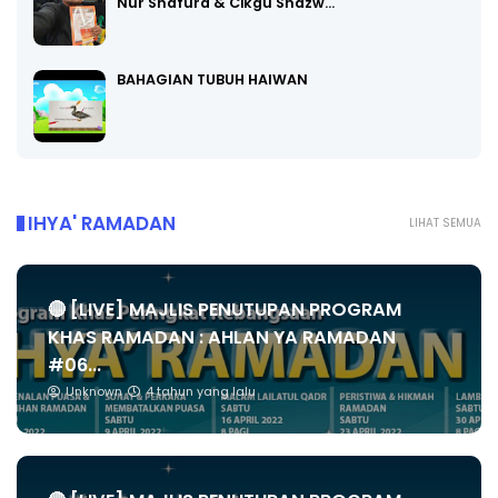
Nur Shafura & Cikgu Shazw…
BAHAGIAN TUBUH HAIWAN
IHYA' RAMADAN
LIHAT SEMUA
🔴 [LIVE] MAJLIS PENUTUPAN PROGRAM
KHAS RAMADAN : AHLAN YA RAMADAN
#06...
Unknown
4 tahun yang lalu