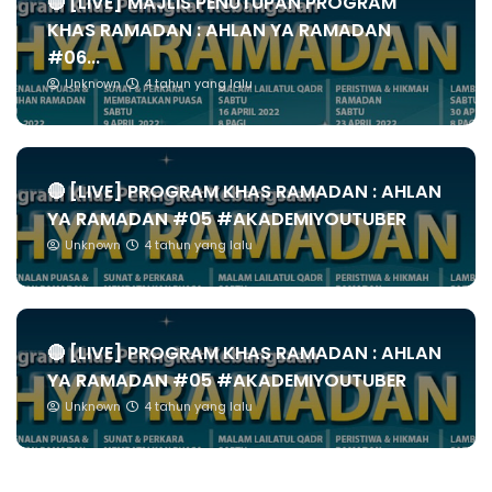
🔴 [LIVE] MAJLIS PENUTUPAN PROGRAM
KHAS RAMADAN : AHLAN YA RAMADAN
#06...
Unknown
4 tahun yang lalu
🔴 [LIVE] PROGRAM KHAS RAMADAN : AHLAN
YA RAMADAN #05 #AKADEMIYOUTUBER
Unknown
4 tahun yang lalu
🔴 [LIVE] PROGRAM KHAS RAMADAN : AHLAN
YA RAMADAN #05 #AKADEMIYOUTUBER
Unknown
4 tahun yang lalu