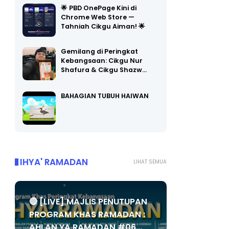
Chrome Web Store —
Tahniah Cikgu Aiman! 🌟
Gemilang di Peringkat
Kebangsaan: Cikgu Nur
Shafura & Cikgu Shazw…
BAHAGIAN TUBUH HAIWAN
IHYA' RAMADAN
LIHAT SEMUA
🔴 [LIVE] MAJLIS PENUTUPAN
PROGRAM KHAS RAMADAN :
AHLAN YA RAMADAN #06...