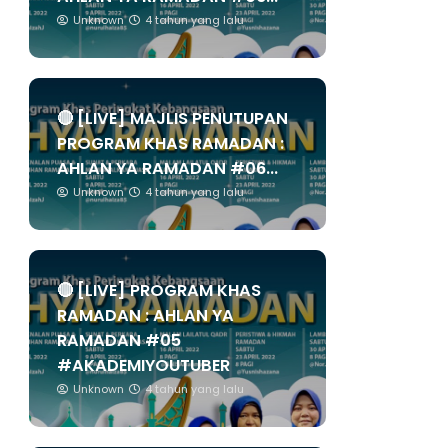
Unknown
4 tahun yang lalu
🔴 [LIVE] MAJLIS PENUTUPAN
PROGRAM KHAS RAMADAN :
AHLAN YA RAMADAN #06...
Unknown
4 tahun yang lalu
🔴 [LIVE] PROGRAM KHAS
RAMADAN : AHLAN YA
RAMADAN #05
#AKADEMIYOUTUBER
Unknown
4 tahun yang lalu