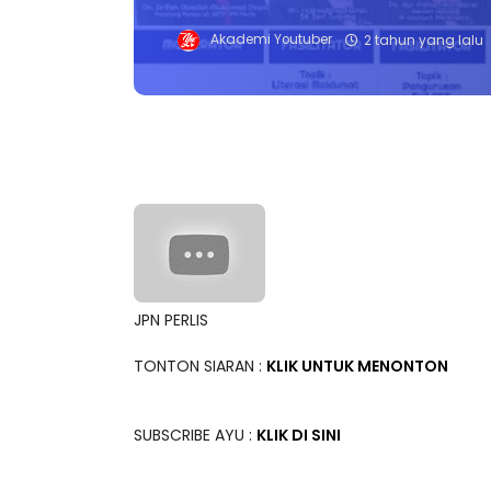
Akademi Youtuber
2 tahun yang lalu
JPN PERLIS
TONTON SIARAN :
KLIK UNTUK MENONTON
SUBSCRIBE AYU :
KLIK DI SINI
Terima kasih! Ikuti kami di telegram untuk seb