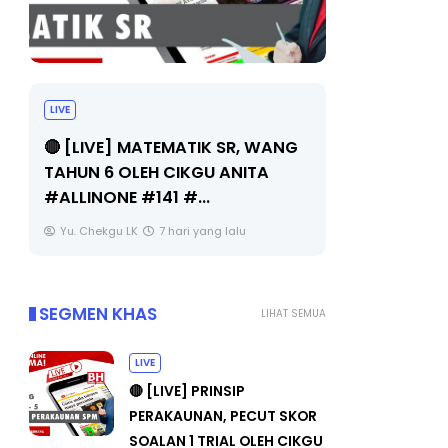
LIVE
Sejarah Tingkatan 4
🔴 [LIVE
Unknown
7 hari yang lalu
BEDAH TU
OLEH CIKG
Yu. Chekgu
SEGMEN KHAS
LIHAT SEMUA
LIVE
🔴 [LIVE] PRINSIP
PERAKAUNAN, PECUT SKOR
SOALAN 1 TRIAL OLEH CIKGU