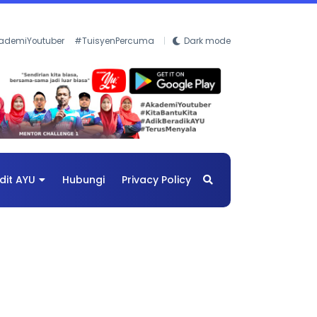
ademiYoutuber
#TuisyenPercuma
Dark mode
dit AYU
Hubungi
Privacy Policy