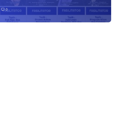
0
arang perkembangan terkini dunia pendidikan digital di