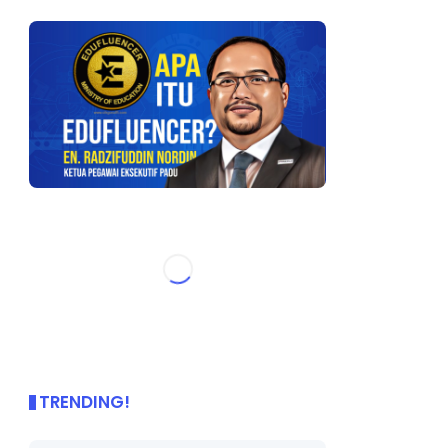
TRENDING!
🌟 PBD OnePage Kini di