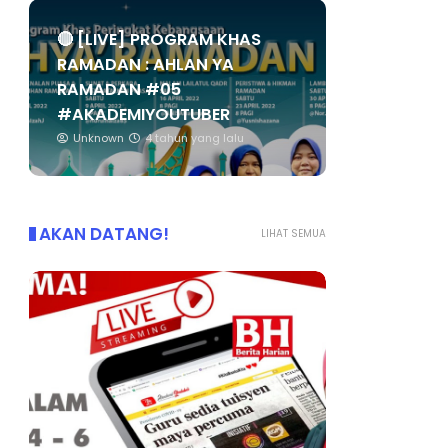
🔴 [LIVE] PROGRAM KHAS
RAMADAN : AHLAN YA
RAMADAN #05
#AKADEMIYOUTUBER
Unknown
4 tahun yang lalu
AKAN DATANG!
LIHAT SEMUA