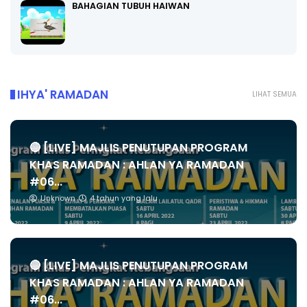
BAHAGIAN TUBUH HAIWAN
IHYA' RAMADAN
LIHAT SEMUA
🔴 [LIVE] MAJLIS PENUTUPAN PROGRAM
KHAS RAMADAN : AHLAN YA RAMADAN
#06...
Unknown
4 tahun yang lalu
🔴 [LIVE] MAJLIS PENUTUPAN PROGRAM
KHAS RAMADAN : AHLAN YA RAMADAN
#06...