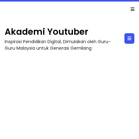
LIVE
🔴 [LIVE] MATEMATIK SR, WANG TAHUN 6 OLEH CIKGU ANITA #ALLINONE #141 #...
Akademi Youtuber
Inspirasi Pendidikan Digital, Dimulakan oleh Guru-
Guru Malaysia untuk Generasi Gemilang