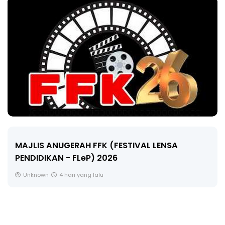
LIVE
🔴 [LIVE] MATEMATIK SR, WANG TAHUN 6 OLEH
CIKGU ANITA #ALLINONE #141 #...
Yu. Chekgu LK
6 hari yang lalu