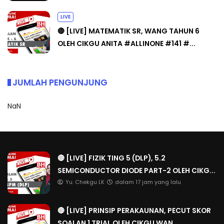
LIVE
🔴 [LIVE] MATEMATIK SR, WANG TAHUN 6
OLEH CIKGU ANITA #ALLINONE #141 #...
JUMLAH PENGUNJUNG
NaN
🔴 [LIVE] FIZIK TING 5 (DLP), 5.2
SEMICONDUCTOR DIODE PART-2 OLEH CIKG...
Yu. Chekgu LK
dalam 17 jam yang lalu
🔴 [LIVE] PRINSIP PERAKAUNAN, PECUT SKOR
SOALAN 1 TRIAL OLEH CIKGU WAN...