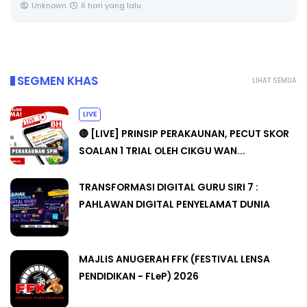
CIKGU ANITA #ALLINONE #141 #...
Yu. Chekgu LK
8 hari yang lalu
SEGMEN KHAS
LIHAT SEMUA
LIVE
🔴 [LIVE] PRINSIP PERAKAUNAN, PECUT SKOR
SOALAN 1 TRIAL OLEH CIKGU WAN...
TRANSFORMASI DIGITAL GURU SIRI 7 :
PAHLAWAN DIGITAL PENYELAMAT DUNIA
MAJLIS ANUGERAH FFK (FESTIVAL LENSA
PENDIDIKAN - FLeP) 2026