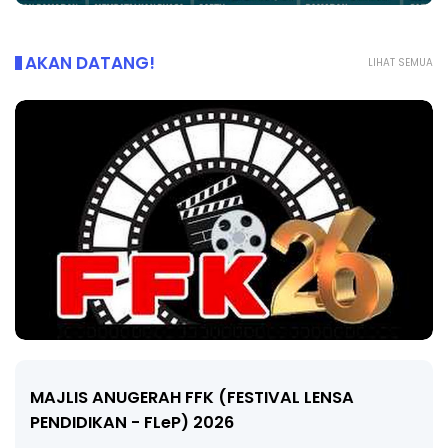
AKAN DATANG!
LIHAT SEMUA
LIVE
ENSA
🔴 [LIVE] MATEMATIK SR, WANG TAHU