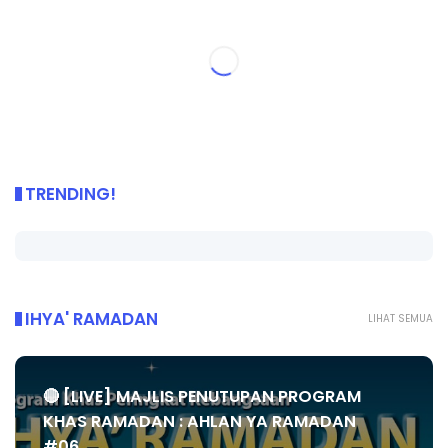
TRENDING!
IHYA' RAMADAN
LIHAT SEMUA
🔴 [LIVE] MAJLIS PENUTUPAN PROGRAM
KHAS RAMADAN : AHLAN YA RAMADAN
#06...