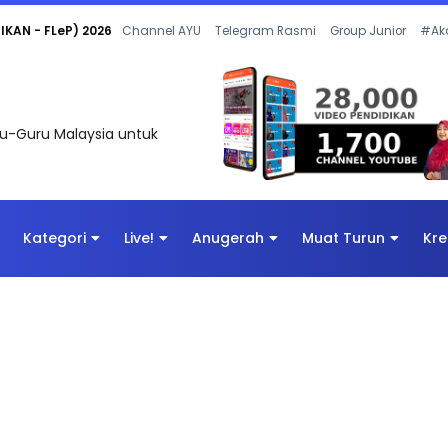
 OLEH CIKGU ANITA #ALLINONE #141 #...
Channel AYU
Telegram Rasmi
Group Junior
#Ak
uru-Guru Malaysia untuk
Kategori
Live!
Anugerah
Muat Turun
Kre