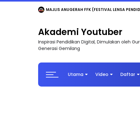
LIVE
🔴 [LIVE] MATEMATIK SR, WANG TAHUN 6
Akademi Youtuber
Inspirasi Pendidikan Digital, Dimulakan oleh G
Generasi Gemilang
Utama
Video
Daftar