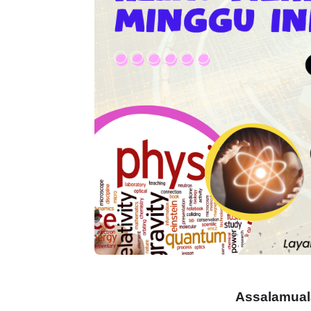
LIVE
BICARA PROFE
TIMBALAN KE
🔴 [LIVE] PRINSIP PERAKAUNAN,
PENDIDIKAN 
BEDAH TUNTAS SOALAN 1 TRIAL
OLEH CIKGU ...
Unknown
10 h
Yu. Chekgu LK
8 hari yang lalu
Assalamual