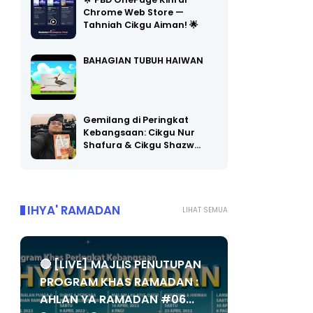
🌟 PBD OnePage Kini di
Chrome Web Store —
Tahniah Cikgu Aiman! 🌟
BAHAGIAN TUBUH HAIWAN
Gemilang di Peringkat
Kebangsaan: Cikgu Nur
Shafura & Cikgu Shazw…
IHYA' RAMADAN
LIHAT SEMUA
🔴 [LIVE] MAJLIS PENUTUPAN
PROGRAM KHAS RAMADAN :
AHLAN YA RAMADAN #06...