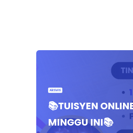
Aktiviti
📚TUISYEN ONLIN
MINGGU INI📚