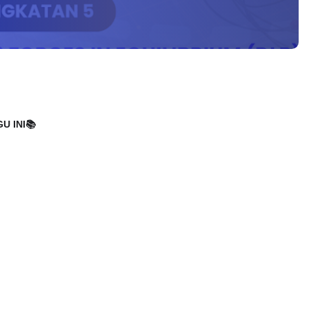
U INI📚