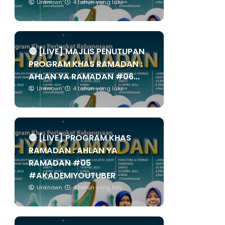
Unknown
4 tahun yang lalu
🔴 [LIVE] MAJLIS PENUTUPAN
PROGRAM KHAS RAMADAN :
AHLAN YA RAMADAN #06...
Unknown
4 tahun yang lalu
🔴 [LIVE] PROGRAM KHAS
RAMADAN : AHLAN YA
RAMADAN #05
#AKADEMIYOUTUBER
Unknown
4 tahun yang lalu