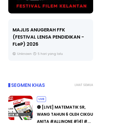
LIVE
Sejara
-
🔴 [LIVE] MATEMATIK SR, WANG
Unkno
TAHUN 6 OLEH CIKGU ANITA
#ALLINONE #141 #...
Yu. Chekgu LK
7 hari yang lalu
SEGMEN KHAS
LIHAT SEMUA
LIVE
🔴 [LIVE] MATEMATIK SR,
WANG TAHUN 6 OLEH CIKGU
ANITA #ALLINONE #141 #...