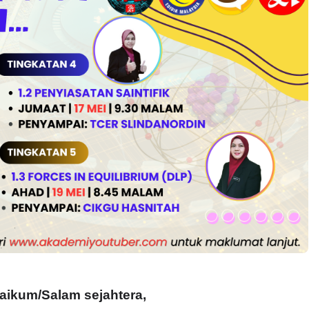
SIONAL 8 :
MAJLIS ANUGERAH FFK
TUA PENGARAH
(FESTIVAL LENSA PENDIDIKAN 
MALAYSIA
FLeP) 2026
ari yang lalu
Unknown
5 hari yang lalu
aikum/Salam sejahtera,