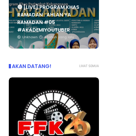
🔴 [LIVE] PROGRAM KHAS
RAMADAN : AHLAN YA
RAMADAN #05
#AKADEMIYOUTUBER
Unknown
4 tahun yang lalu
AKAN DATANG!
LIHAT SEMUA