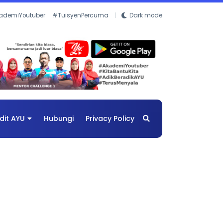
ademiYoutuber
#TuisyenPercuma
Dark mode
dit AYU
Hubungi
Privacy Policy