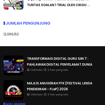
TUNTAS SOALAN 1 TRIAL OLEH CIKGU ...
JUMLAH PENGUNJUNG
12,069,153
TRANSFORMASI DIGITAL GURU SIRI 7 :
PAHLAWAN DIGITAL PENYELAMAT DUNIA
Unknown
2 hari yang lalu
MAJLIS ANUGERAH FFK (FESTIVAL LENSA
PENDIDIKAN - FLeP) 2026
Unknown
3 hari yang lalu
HALAMAN