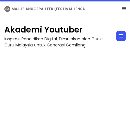
LIVE
🔴 [LIVE] MATEMATIK SR, WANG TAHUN 6 OLEH CIKGU ANITA #ALLINONE #141 #...
Akademi Youtuber
Inspirasi Pendidikan Digital, Dimulakan oleh Guru-
Guru Malaysia untuk Generasi Gemilang