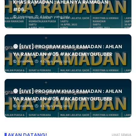
KHAS RAMADAN : AHLAN YA RAMADAN
#06...
Unknown
4 tahun yang lalu
🔴 [LIVE] PROGRAM KHAS RAMADAN : AHLAN
YA RAMADAN #05 #AKADEMIYOUTUBER
Unknown
4 tahun yang lalu
🔴 [LIVE] PROGRAM KHAS RAMADAN : AHLAN
YA RAMADAN #05 #AKADEMIYOUTUBER
Unknown
4 tahun yang lalu
AKAN DATANG!
LIHAT SEMUA