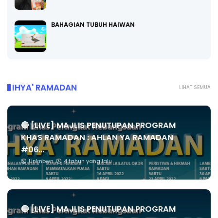
BAHAGIAN TUBUH HAIWAN
IHYA' RAMADAN
LIHAT SEMUA
🔴 [LIVE] MAJLIS PENUTUPAN PROGRAM
KHAS RAMADAN : AHLAN YA RAMADAN
#06...
Unknown
4 tahun yang lalu
🔴 [LIVE] MAJLIS PENUTUPAN PROGRAM