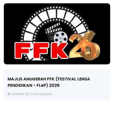
LIVE
🔴 [LIVE] MATEMATIK SR, WANG TAHUN 6 OLEH
CIKGU ANITA #ALLINONE #141 #...
Yu. Chekgu LK
7 hari yang lalu