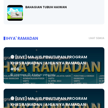
BAHAGIAN TUBUH HAIWAN
IHYA' RAMADAN
LIHAT SEMUA
🔴 [LIVE] MAJLIS PENUTUPAN PROGRAM
KHAS RAMADAN : AHLAN YA RAMADAN
#06...
Unknown
4 tahun yang lalu
🔴 [LIVE] MAJLIS PENUTUPAN PROGRAM
KHAS RAMADAN : AHLAN YA RAMADAN