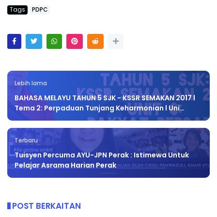
Tags
PDPC
Lebih lama
BAHASA MELAYU TAHUN 5 SJK - KSSR SEMAKAN 2017 l
Tema 2: Perpaduan Tunjang Keharmonian l Uni…
Terbaru
Tuisyen Percuma AYU-JPN Perak : Istimewa Untuk
Pelajar Asrama Harian Perak
POST BERKAITAN