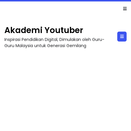
LIVE
🔴 [LIVE] PRINSIP PERAKAUNAN, PECUT SKOR SOALAN 1 TRIAL OLEH CIKGU WAN...
Akademi Youtuber
Inspirasi Pendidikan Digital, Dimulakan oleh Guru-
Guru Malaysia untuk Generasi Gemilang