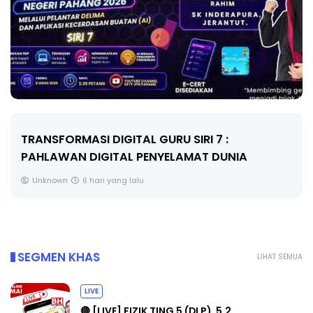
MAJLIS ANUGERAH FFK (FESTIVAL LENSA
PENDIDIKAN - FLeP) 2026
Unknown
7 hari yang lalu
SEGMEN KHAS
LIHAT SEMUA
LIVE
🔴 [LIVE] FIZIK TING 5 (DLP), 5.2