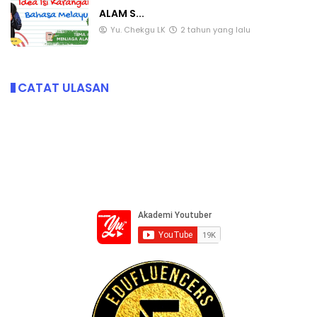
ALAM S...
Yu. Chekgu LK
2 tahun yang lalu
CATAT ULASAN