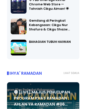
Chrome Web Store —
Tahniah Cikgu Aiman! 🌟
Gemilang di Peringkat
Kebangsaan: Cikgu Nur
Shafura & Cikgu Shazw…
BAHAGIAN TUBUH HAIWAN
IHYA' RAMADAN
LIHAT SEMUA
🔴 [LIVE] MAJLIS PENUTUPAN
PROGRAM KHAS RAMADAN :
AHLAN YA RAMADAN #06...