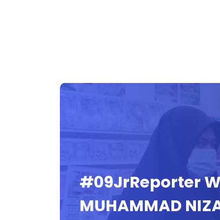
#09JrReporter 
MUHAMMAD NIZ