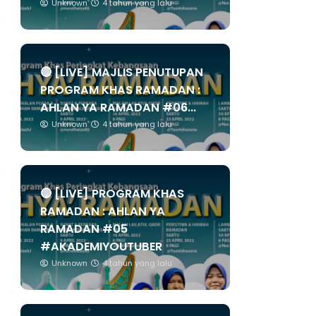
Unknown
4 tahun yang lalu
🔴 [LIVE] MAJLIS PENUTUPAN
PROGRAM KHAS RAMADAN :
AHLAN YA RAMADAN #06...
Unknown
4 tahun yang lalu
🔴 [LIVE] PROGRAM KHAS
RAMADAN : AHLAN YA
RAMADAN #05
#AKADEMIYOUTUBER
Unknown
4 tahun yang lalu