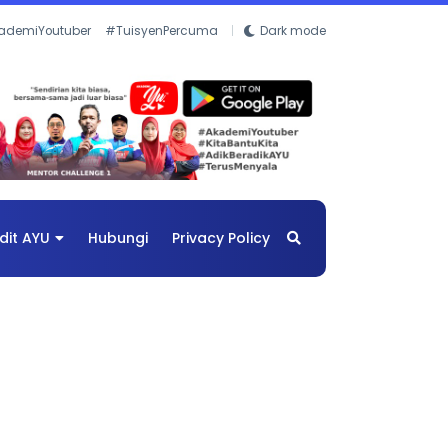
ademiYoutuber
#TuisyenPercuma
Dark mode
dit AYU
Hubungi
Privacy Policy