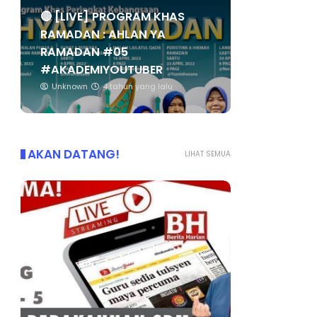
🔴 [LIVE] PROGRAM KHAS
RAMADAN : AHLAN YA
RAMADAN #05
#AKADEMIYOUTUBER
Unknown
4 tahun yang lalu
AKAN DATANG!
LIHAT SEMUA