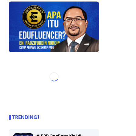
TRENDING!
🌟 PBD OnePage Kini di