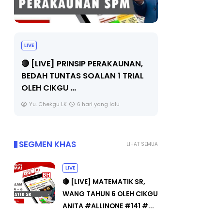
LIVE
BICARA PR
TIMBALAN
🔴 [LIVE] PRINSIP PERAKAUNAN,
PENDIDIKA
BEDAH TUNTAS SOALAN 1 TRIAL
OLEH CIKGU ...
Unknown
Yu. Chekgu LK
6 hari yang lalu
SEGMEN KHAS
LIHAT SEMUA
LIVE
🔴 [LIVE] MATEMATIK SR,
WANG TAHUN 6 OLEH CIKGU
ANITA #ALLINONE #141 #...