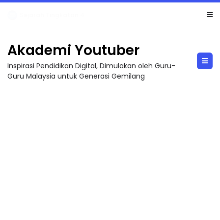
LIVE
🔴 [LIVE] PRINSIP PERAKAUNAN, BEDAH TUNTAS SOALAN 1 TRIAL OLEH CIKGU ...
Akademi Youtuber
Inspirasi Pendidikan Digital, Dimulakan oleh Guru-
Guru Malaysia untuk Generasi Gemilang