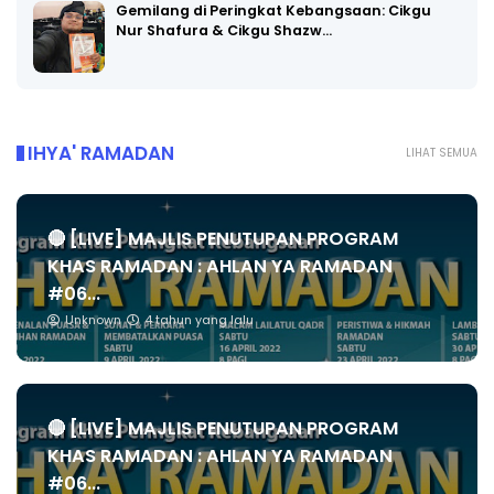
Gemilang di Peringkat Kebangsaan: Cikgu
Nur Shafura & Cikgu Shazw…
IHYA' RAMADAN
LIHAT SEMUA
🔴 [LIVE] MAJLIS PENUTUPAN PROGRAM
KHAS RAMADAN : AHLAN YA RAMADAN
#06...
Unknown
4 tahun yang lalu
🔴 [LIVE] MAJLIS PENUTUPAN PROGRAM
KHAS RAMADAN : AHLAN YA RAMADAN
#06...