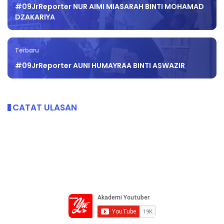
#09JrReporter NUR AIMI MIASARAH BINTI MOHAMAD
DZAKARIYA
Terbaru
#09JrReporter AUNI HUMAYRAA BINTI ASWAZIR
CATAT ULASAN