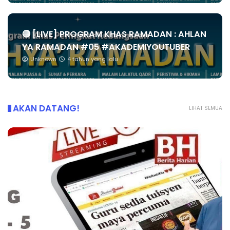
🔴 [LIVE] PROGRAM KHAS RAMADAN : AHLAN
YA RAMADAN #05 #AKADEMIYOUTUBER
Unknown
4 tahun yang lalu
AKAN DATANG!
LIHAT SEMUA