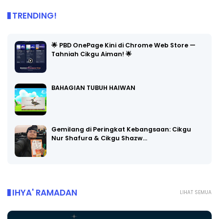
TRENDING!
🌟 PBD OnePage Kini di Chrome Web Store —
Tahniah Cikgu Aiman! 🌟
BAHAGIAN TUBUH HAIWAN
Gemilang di Peringkat Kebangsaan: Cikgu
Nur Shafura & Cikgu Shazw…
IHYA' RAMADAN
LIHAT SEMUA