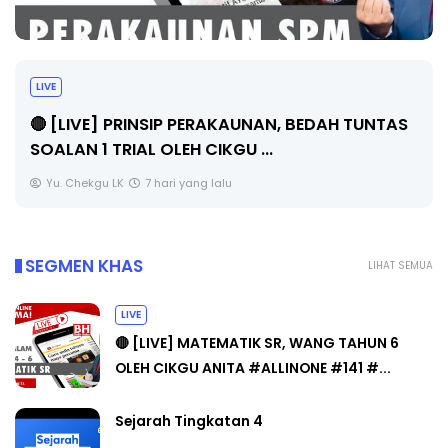
LIVE
🔴 [LIVE] PRINSIP PERAKAUNAN, BEDAH TUNTAS
SOALAN 1 TRIAL OLEH CIKGU ...
Yu. Chekgu LK
7 hari yang lalu
SEGMEN KHAS
LIHAT SEMUA
LIVE
🔴 [LIVE] MATEMATIK SR, WANG TAHUN 6
OLEH CIKGU ANITA #ALLINONE #141 #...
Sejarah Tingkatan 4