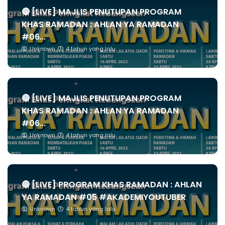
🔴 [LIVE] MAJLIS PENUTUPAN PROGRAM
KHAS RAMADAN : AHLAN YA RAMADAN
#06...
Unknown
4 tahun yang lalu
🔴 [LIVE] MAJLIS PENUTUPAN PROGRAM
KHAS RAMADAN : AHLAN YA RAMADAN
#06...
Unknown
4 tahun yang lalu
🔴 [LIVE] PROGRAM KHAS RAMADAN : AHLAN
YA RAMADAN #05 #AKADEMIYOUTUBER
Unknown
4 tahun yang lalu