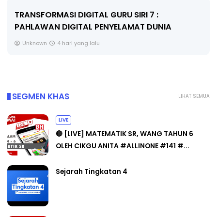
MAJLIS ANUGERAH FFK (FESTIVAL LENSA
PENDIDIKAN - FLeP) 2026
Unknown
5 hari yang lalu
SEGMEN KHAS
LIHAT SEMUA
LIVE
🔴 [LIVE] MATEMATIK SR, WANG TAHUN 6
OLEH CIKGU ANITA #ALLINONE #141 #...
Sejarah Tingkatan 4