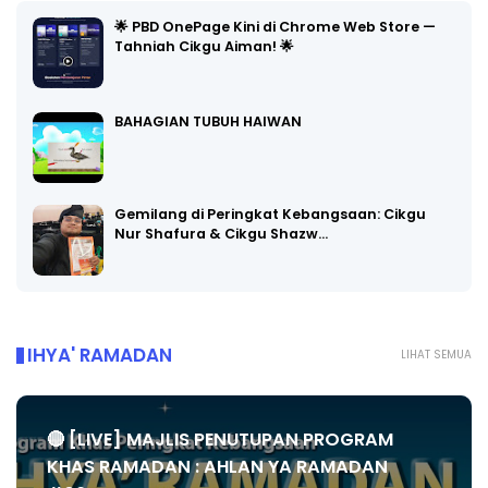
🌟 PBD OnePage Kini di Chrome Web Store —
Tahniah Cikgu Aiman! 🌟
BAHAGIAN TUBUH HAIWAN
Gemilang di Peringkat Kebangsaan: Cikgu
Nur Shafura & Cikgu Shazw…
IHYA' RAMADAN
LIHAT SEMUA
🔴 [LIVE] MAJLIS PENUTUPAN PROGRAM
KHAS RAMADAN : AHLAN YA RAMADAN