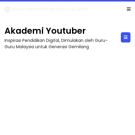
LIVE
🔴 [LIVE] MATEMATIK SR, WANG TAHUN 6 OLEH CIKGU ANITA #ALLINONE #141 #...
Akademi Youtuber
Inspirasi Pendidikan Digital, Dimulakan oleh Guru-
Guru Malaysia untuk Generasi Gemilang